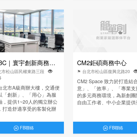
UICBC｜寰宇創新商務中心
CM2鉅碩商務中心
台北市松山區民權東路三段
⚑ 台北市松山區復興北路20
5
CM2 Space 致力於打造結
台北市A級商辦大樓，交通便
意」、「效率」、「專業支
以「創新」、「用心」為服
的多元商務環境，為新創團
軸，提供1~20人的獨立辦公
自由工作者、中小企業提供
，打造舒適享受的客製化辦
性、具高度機能的辦公空間
，邀您入住。
整的商業支援服務。
FB聯絡
FB聯絡