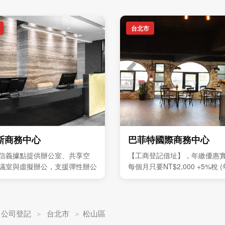
台北市
斯商務中心
巴菲特國際商務中心
信義據點提供辦公室、共享空
【工商登記借址】，年繳優惠
議室與虛擬辦公，支援彈性辦公
每個月只要NT$2,000 +5%稅 
發展
案優惠價全年NT$24,000 +5
會難得，敬請把握。
＞
公司登記
＞
台北市
＞
松山區