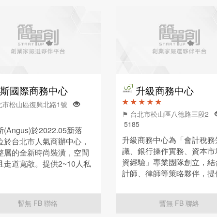
斯國際商務中心
升級商務中心
★ ★ ★ ★ ★
台北市松山區復興北路1號
⚑ 台北市松山區八德路三段2
5185
(Angus)於2022.05新落
升級商務中心為「會計稅務
位於台北市人氣商辦中心，
識、銀行操作實務、資本市
整層的全新時尚裝潢，空間
資經驗」專業團隊創立，結
且走道寬敞。提供2~10人私
計師、律師等策略夥伴，提
公室、共享辦公空間、借址
業諮詢、工商登記、稅務規
登記，滿足新創、工作室和
法律諮詢、行銷策略、管理
企業等需求。
暫無 FB 聯絡
暫無 FB 聯絡
等各式服務，給予客戶各項