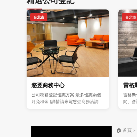
台北市
台北市
悠翌商務中心
雷格
公司稅籍登記優惠方案 最多優惠兩個
雷格斯
月免租金 (詳情請來電悠翌商務洽詢
間、會
7751-8388 ) 獨立型辦公室 每人4999
與企業
元起 歡迎預約現場參觀
🏠 首頁