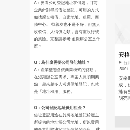
A：要看公司登記地址在何處，目前
企業針對尋找借址登記，可用的方式
如找親友租借、自家地址、租屋、商
務中心。 找親友也不是不好，但無人
收發信、人情債之類，會有虛設行號
的風險。完整請參考
虛擬辦公室是什
麼？
安格
Q：為什麼需要公司登記地址？
⚑ 
5091
A：產業型態會依商業模式的變動，
在短期辦公室需求、專案人員初期擴
安格斯
點，越來越多人考慮借址登記，也就
成，
擁有
是「地址租用」服務。
明亮
人辦
Q：公司登記地址費用租金？
工商
借址登記用途在於將地址登記於屋主
中小
所提供的地址當公司地址，所以費用
的多寡則取決於地址位於的路段。 此