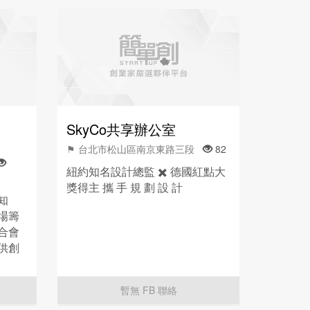
SkyCo共享辦公室
⚑ 台北市松山區南京東路三段
82
紐約知名設計總監 ✖️ 德國紅點大
獎得主 攜 手 規 劃 設 計
知
場籌
合會
供創
劃、
顧問
暫無 FB 聯絡
專業