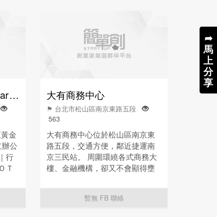
➦
➦
馬
馬
上
上
分
分
享
享
BA商務中心台北・SmartBiz旗艦館
大有商務中心
段
⚑ 台北市松山區南京東路五段
563
區黃金
大有商務中心位於松山區南京東
立辦公
路五段，交通方便，鄰近捷運南
｜行
京三民站。 周圍環繞各式商務大
ＯＴ
樓、金融機構，卻又不會顯得壅
、日文
塞吵雜。 空間寬敞，採光良好，
讓您
具備多項商務用途。 辦公室。會
暫無 FB 聯絡
議室。公司登記。一應俱全。