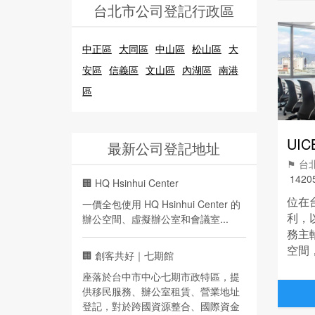
台北市公司登記行政區
中正區
大同區
中山區
松山區
大
安區
信義區
文山區
內湖區
南港
區
最新公司登記地址
⚑ 
1420
🏢
HQ Hsinhui Center
位在
一價全包使用 HQ Hsinhui Center 的
利，
辦公空間、虛擬辦公室和會議室...
務主
空間
🏢
創客共好｜七期館
公室
座落於台中市中心七期市政特區，提
供移民服務、辦公室租賃、營業地址
登記，對於跨國資源整合、國際資金