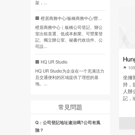
架，...
🏢
橙居商務中心/板橋商務中心/營業登記
橙居商務中心｜板橋公司登記、辦公
室出租首選、低成本創業、可營業登
記、獨立辦公室、秘書代收信件、公
司設...
Hu
🏢
HQ UR Studio
⚑ 1
HQ UR Studio为企业在一个充满活力
坐擁
且交通便利的区域提供了理想的基
地。...
持，
人辦
記，
➤➤
常見問題
Fac
體驗
Q：公司登記地址違法嗎?公司有風
險？