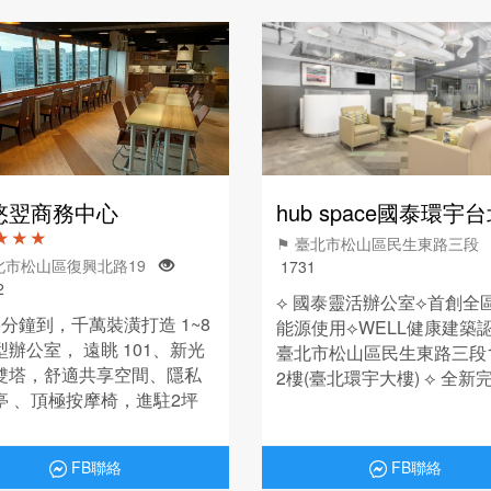
悠翌商務中心
hub space國泰環宇
★ ★ ★
⚑ 臺北市松山區民生東路三
北市松山區復興北路19
1731
2
⟡ 國泰靈活辦公室⟡首創全
5分鐘到，千萬裝潢打造 1~8
能源使用⟡WELL健康建築認
辦公室， 遠眺 101、新光
臺北市松山區民生東路三段1
雙塔，舒適共享空間、隱私
2樓(臺北環宇大樓) ⟡ 全新
亭 、頂極按摩椅，進駐2坪
2~10人 獨立辦公室 ⟡ 附
，享有超大70坪公區環境設
學辦公傢俱、休憩區、會議
 辦公變的超舒適~
FB聯絡
FB聯絡