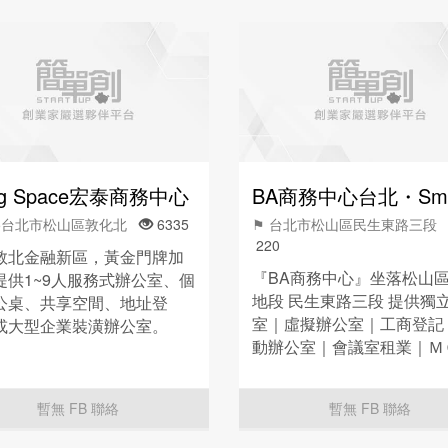
ng Space宏泰商務中心
05台北市松山區敦化北
6335
⚑ 台北市松山區民生東路三
220
敦北金融新區，黃金門牌加
『BA商務中心』坐落松山
提供1~9人服務式辦公室、個
地段 民生東路三段 提供獨
公桌、共享空間、地址登
室｜虛擬辦公室｜工商登記
或大型企業裝潢辦公室。
動辦公室｜會議室租業｜Ｍ
➤歡迎至『官網 或
雲端總機 同時備有中、英
ebook』 預約參觀&免費一日
秘書服務，一站式專業服務
➤➤➤
暫無 FB 聯絡
暫無 FB 聯絡
立即入住無煩惱