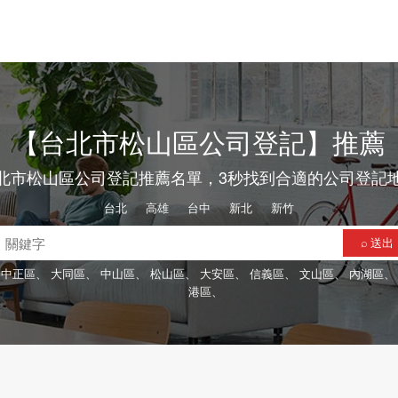
【台北市松山區公司登記】推薦
北市松山區公司登記推薦名單，3秒找到合適的公司登記
台北
、
高雄
、
台中
、
新北
、
新竹
⌕ 送出
中正區、
大同區、
中山區、
松山區、
大安區、
信義區、
文山區、
內湖區
港區、