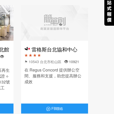
台北館
雷格斯台北協和中心
★ ★ ★ ★
段
⚑ 10543 台北市松山區
10921
在 Regus Concord 提供辦公空
區再生
間、服務和支援，助您提高辦公
證 ⟡
成效
32號
完工
設人體工
室
FB聯絡