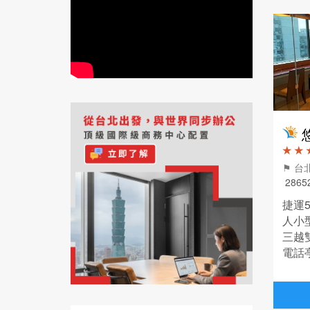
★ ★ 
⚑ 台
2865
捷運
人小型
三越
電話
空間
備，