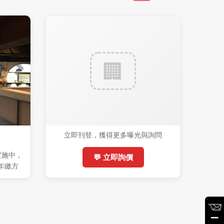
立即刊登，獲得更多曝光與詢問
實施中，
💬 立即詢價
(年繳方
%稅)，機