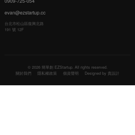
0909-725-054
evan@ezstartup.cc
台北市松山區復興北路
191 號 12F
© 2026 簡單創 EZStartup. All rights reserved.
關於我們
隱私權政策
個資聲明
Designed by 貴設計