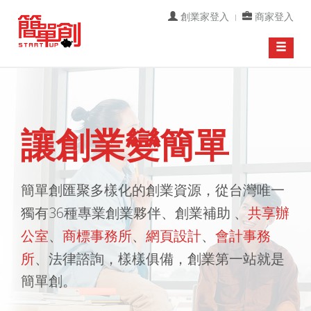
創業家登入
商家登入
Toggle
navigati
讓創業變簡單
簡單創匯聚多樣化的創業資源，從台灣唯一
共享辦
獨有36種專業創業夥伴、創業補助 、
公室
商標事務所
網頁設計
會計事務
、
、
、
所
、法律諮詢，樣樣俱備，創業第一站就是
簡單創。