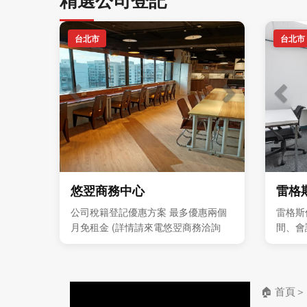
台北市
台北市
悠翌商務中心
雷格
公司稅籍登記優惠方案 最多優惠兩個
雷格斯
月免租金 (詳情請來電悠翌商務洽詢
間、會
7751-8388 ) 獨立型辦公室 每人4999
與企業
元起 歡迎預約現場參觀
🏠 首頁