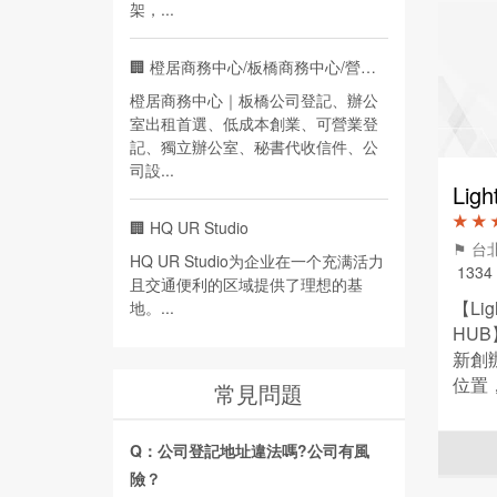
架，...
🏢
橙居商務中心/板橋商務中心/營業登記
橙居商務中心｜板橋公司登記、辦公
室出租首選、低成本創業、可營業登
記、獨立辦公室、秘書代收信件、公
司設...
★ ★ 
🏢
HQ UR Studio
⚑ 
HQ UR Studio为企业在一个充满活力
1334
且交通便利的区域提供了理想的基
【Li
地。...
HU
新創
位置
常見問題
天宮
租、
Q：公司登記地址違法嗎?公司有風
險？