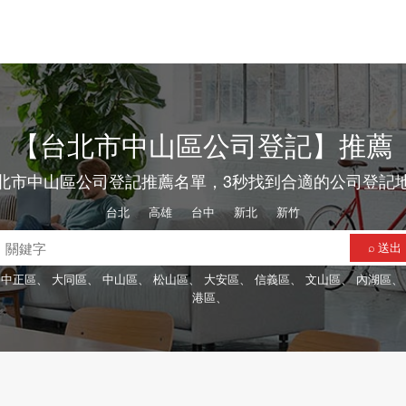
【台北市中山區公司登記】推薦
北市中山區公司登記推薦名單，3秒找到合適的公司登記
台北
、
高雄
、
台中
、
新北
、
新竹
⌕ 送出
中正區、
大同區、
中山區、
松山區、
大安區、
信義區、
文山區、
內湖區
港區、