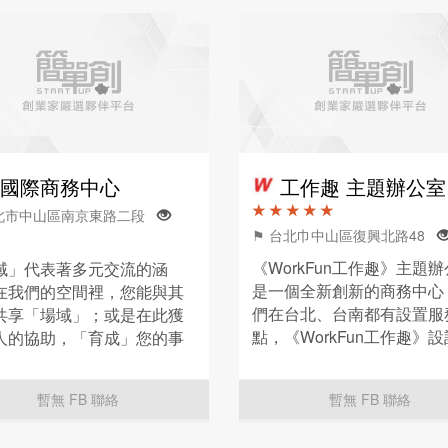
國際商務中心
工作趣 主題辦公室
★ ★ ★ ★ ★
台北市中山區南京東路二段
⚑ 台北巾中山區復興北路48
《WorkFun工作趣》主題
域」代表著多元交流的涵
是一個全新創新的商務中心
在我們的空間裡，您能與其
們在台北、台南都有設置服
共享「場域」；或是在此獲
點，《WorkFun工作趣》
人的協助，「育成」您的事
用全台首創的中、西式雙主
亦或者，在事業發展的道路
計風格，提供給您不一樣的
「想遇」到突破的機會，都
暫無 FB 聯絡
暫無 FB 聯絡
中心氛圍。
來享域國際，讓我們協助
串連