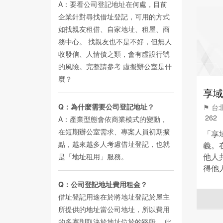
A：要看公司登記地址在何處，目前
企業針對尋找借址登記，可用的方式
如找親友租借、自家地址、租屋、商
務中心。 找親友也不是不好，但無人
收發信、人情債之類，會有虛設行號
的風險。完整請參考
虛擬辦公室是什
麼？
享域
Q：為什麼需要公司登記地址？
⚑ 
262
A：產業型態會依商業模式的變動，
在短期辦公室需求、專案人員初期擴
「享
點，越來越多人考慮借址登記，也就
義。
他人
是「地址租用」服務。
得他
業；
Q：公司登記地址費用租金？
上，
借址登記用途在於將地址登記於屋主
可以
所提供的地址當公司地址，所以費用
您，
的多寡則取決於地址位於的路段。 此