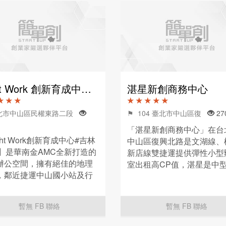
Light Work 創新育成中心 吉林
湛星新創商務中心
★ ★ ★
★ ★ ★ ★ ★
台北市中山區民權東路二段
⚑ 104 臺北市中山區復
27
「湛星新創商務中心」在台
ght Work創新育成中心#吉林
中山區復興北路是文湖線、
B】是華南金AMC全新打造的
新店線雙捷運提供彈性小型
辦公空間，擁有絕佳的地理
室出租高CP值，湛星是中
，鄰近捷運中山國小站及行
中心租客單純環境安靜提供
站。提供小型獨立辦公室出
長期辦公室方案彈性選擇，
會議室、公司登記等服務。
及商標專利事務所提供免費
暫無 FB 聯絡
暫無 FB 聯絡
詢。