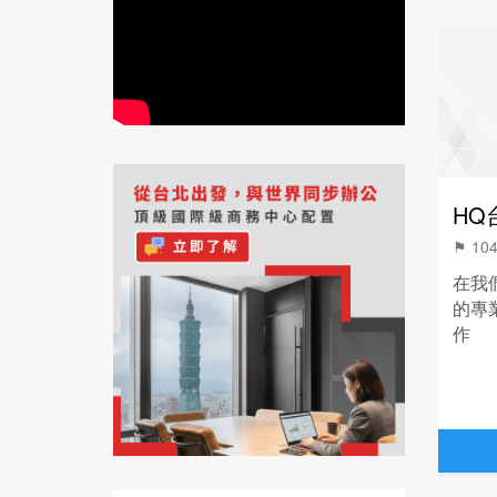
HQ
⚑ 1
在我們位
的專
作