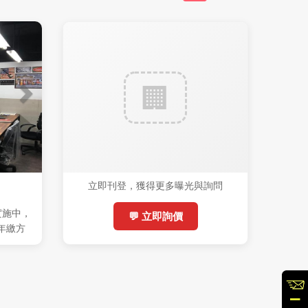
立即刊登，獲得更多曝光與詢問
實施中，
💬 立即詢價
(年繳方
%稅)，機