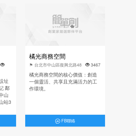
橘光商務空間
段
⚑ 台北市中山區復興北路48
3467
橘光商務空間的核心價值：創造
設址
一個靈活、共享且充滿活力的工
記 鄰
作環境。
中山
山站3
FB聯絡