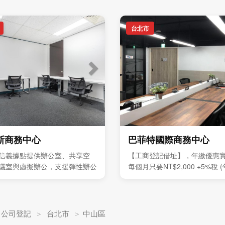
台北市
斯商務中心
巴菲特國際商務中心
信義據點提供辦公室、共享空
【工商登記借址】，年繳優惠
議室與虛擬辦公，支援彈性辦公
每個月只要NT$2,000 +5%稅 
發展
案優惠價全年NT$24,000 +5
會難得，敬請把握。
＞
公司登記
＞
台北市
＞
中山區