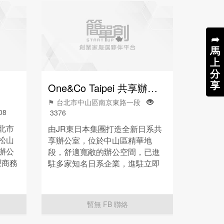
➦
➦
馬
馬
上
上
分
分
享
享
One&Co Taipei 共享辦公空間
⚑ 台北市中山區南京東路一段
08
3376
北市
由JR東日本集團打造全新日系共
松山
享辦公室，位於中山區精華地
辦公
段，舒適寬敞的辦公空間，已進
型商務
駐多家知名日系企業，進駐立即
短中
擁有優質鄰居。可全日文對應。
會計
諮
暫無 FB 聯絡