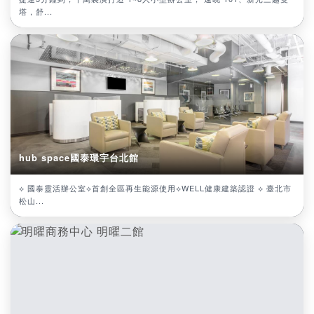
塔，舒...
hub space國泰環宇台北館
⟡ 國泰靈活辦公室⟡首創全區再生能源使用⟡WELL健康建築認證 ⟡ 臺北市
松山...