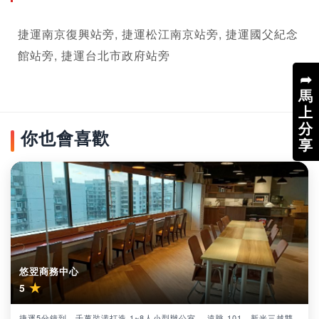
捷運南京復興站旁, 捷運松江南京站旁, 捷運國父紀念
館站旁, 捷運台北市政府站旁
➦
馬
上
分
你也會喜歡
享
悠翌商務中心
★
5
捷運5分鐘到，千萬裝潢打造 1~8人小型辦公室， 遠眺 101、新光三越雙