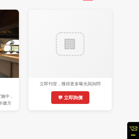
立即刊登，獲得更多曝光與詢問
實施中，
💬 立即詢價
(年繳方
%稅)，機