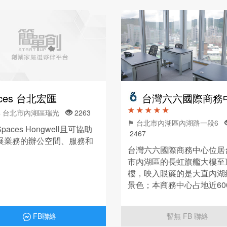
aces 台北宏匯
台灣六六國際商務
★ ★ ★ ★ ★
14 台北市內湖區瑞光
2263
⚑ 台北市內湖區內湖路一段6
paces Hongwell且可協助
2467
展業務的辦公空間、服務和
台灣六六國際商務中心位居
市內湖區的長虹旗艦大樓至
樓，映入眼簾的是大直內湖
景色；本商務中心占地近60
規劃了各式適合2~8人的小
室及會議室空間。提供完善
FB聯絡
暫無 FB 聯絡
設備及專業的秘書服務。