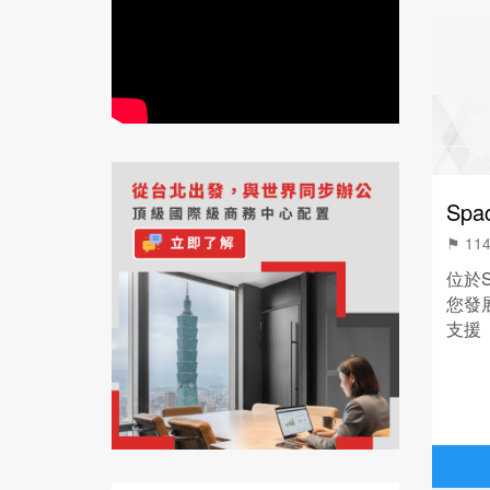
Sp
⚑ 1
位於S
您發
支援