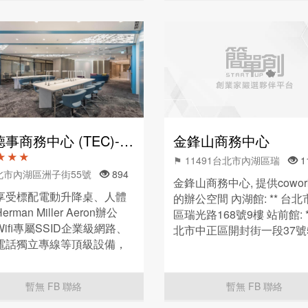
事商務中心 (TEC)- 內湖新世紀
金鋒山商務中心
★ ★ ★
⚑ 11491台北市內湖區瑞
1
北市內湖區洲子街55號
894
金鋒山商務中心, 提供cowo
享受標配電動升降桌、人體
的辦公空間 內湖館: ** 台
rman Miller Aeron辦公
區瑞光路168號9樓 站前館: *
ifi專屬SSID企業級網路、
北市中正區開封街一段37號
電話獨立專線等頂級設備，
一流的五星級商務服務！
暫無 FB 聯絡
暫無 FB 聯絡