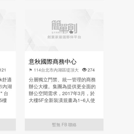
意秋國際商務中心
121
⚑ 114台北市內湖區堤頂大
274
rk舒適
分層獨立門禁、統一管理的商務
北市內湖
辦公大樓。集團為提供更全面的
* 台
辦公空間需求，2017年3月，於
5樓
大樓5F全新裝潢規畫為1~6人使
用的小坪數微型辦公室。以200坪
的樓坪面，打造12戶精緻貼心的
辦公空間。
暫無 FB 聯絡