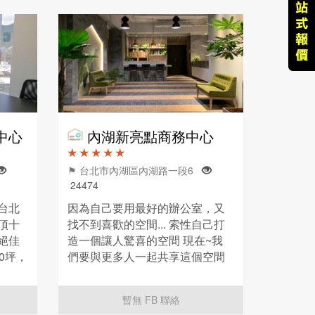
中心
內湖新亮點商務中心
★ ★ ★ ★ ★
⚑ 台北市內湖區內湖路一段6
24474
台北
因為自己要用最好的辦公室，又
頂十
找不到喜歡的空間... 索性自己打
絕佳
造一個讓人驚喜的空間 現在~我
0坪，
們要與更多人一起共享這個空間
型辦公
:)
辦公
暫無 FB 聯絡