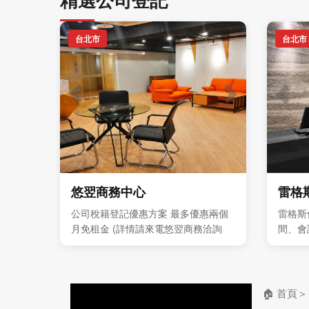
台北市
台北市
悠翌商務中心
雷格
公司稅籍登記優惠方案 最多優惠兩個
雷格斯
月免租金 (詳情請來電悠翌商務洽詢
間、會
7751-8388 ) 獨立型辦公室 每人4999
與企業
元起 歡迎預約現場參觀
🏠 首頁