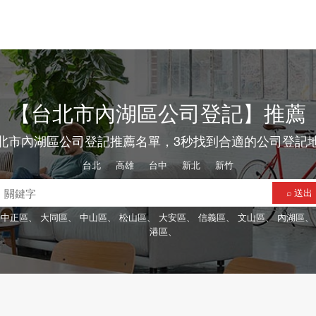
【台北市內湖區公司登記】推薦
北市內湖區公司登記推薦名單，3秒找到合適的公司登記
台北
、
高雄
、
台中
、
新北
、
新竹
⌕ 送出
中正區、
大同區、
中山區、
松山區、
大安區、
信義區、
文山區、
內湖區
港區、