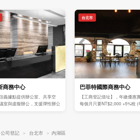
台北市
斯商務中心
巴菲特國際商務中心
信義據點提供辦公室、共享空
【工商登記借址】，年繳優惠
議室與虛擬辦公，支援彈性辦公
每個月只要NT$2,000 +5%稅 
發展
案優惠價全年NT$24,000 +5
會難得，敬請把握。
＞
公司登記
＞
台北市
＞
內湖區