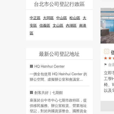
台北市公司登記行政區
中正區
大同區
中山區
松山區
大
安區
信義區
文山區
內湖區
南港
區
德
最新公司登記地址
★ ★ 
⚑ 台
🏢
HQ Hsinhui Center
立即
一價全包使用 HQ Hsinhui Center 的
工學He
辦公空間、虛擬辦公室和會議室...
椅、W
以及
🏢
創客共好｜七期館
搭配
座落於台中市中心七期市政特區，提
供移民服務、辦公室租賃、營業地址
登記，對於跨國資源整合、國際資金