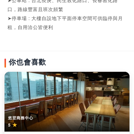
➤公車站 : 台北長庚、民生敦化路口、長春敦化路
口，路線豐富且班次頻繁

➤停車場 : 大樓自設地下平面停車空間可供臨停與月
租，自用洽公皆便利
你也會喜歡
悠翌商務中心
★
5