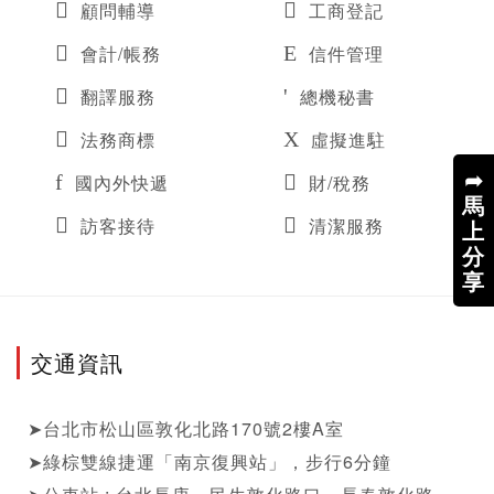
顧問輔導
工商登記
會計/帳務
信件管理
翻譯服務
總機秘書
法務商標
虛擬進駐
➦
國內外快遞
財/稅務
馬
訪客接待
清潔服務
上
分
享
交通資訊
➤台北市松山區敦化北路170號2樓A室

➤綠棕雙線捷運「南京復興站」，步行6分鐘
