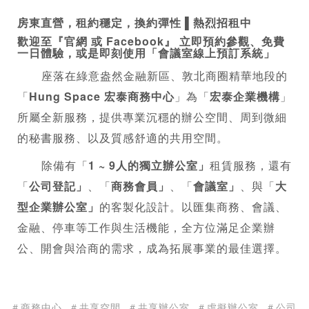
房東直營，租約穩定，換約彈性 ▌熱烈招租中
歡迎至『官網 或 Facebook』 立即預約參觀、免費
一日體驗，或是即刻使用「會議室線上預訂系統」
       座落在綠意盎然金融新區、敦北商圈精華地段的
「
Hung Space 宏泰
商務中心
」為「
宏泰企業機構
」
所屬全新服務，提供專業沉穩的辦公空間、周到微細
的秘書服務、以及質感舒適的共用空間。
       除備有「
1 ~ 9人的獨立辦公室」
租賃服務，還有
「
公司登記
」
、「
商務會員」
、「
會議室」
、與「
大
型企業辦公室」
的客製化設計。以匯集商務、會議、
金融、停車等工作與生活機能，全方位滿足企業辦
公、開會與洽商的需求，成為拓展事業的最佳選擇。
＃商務中心
＃共享空間
＃共享辦公室
＃虛擬辦公室
＃公司