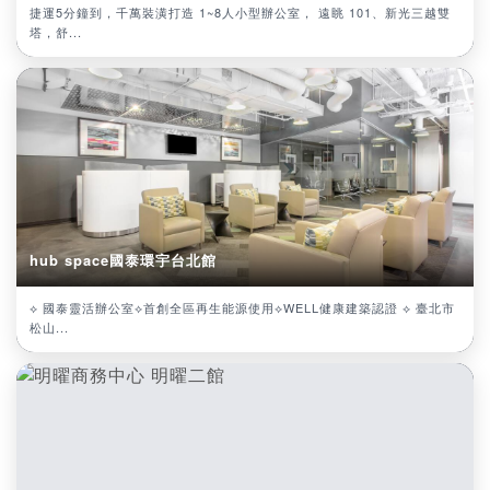
捷運5分鐘到，千萬裝潢打造 1~8人小型辦公室， 遠眺 101、新光三越雙
塔，舒...
hub space國泰環宇台北館
⟡ 國泰靈活辦公室⟡首創全區再生能源使用⟡WELL健康建築認證 ⟡ 臺北市
松山...