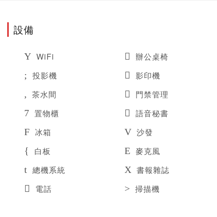
設備
WiFi
辦公桌椅
投影機
影印機
茶水間
門禁管理
置物櫃
語音秘書
冰箱
沙發
白板
麥克風
總機系統
書報雜誌
電話
掃描機