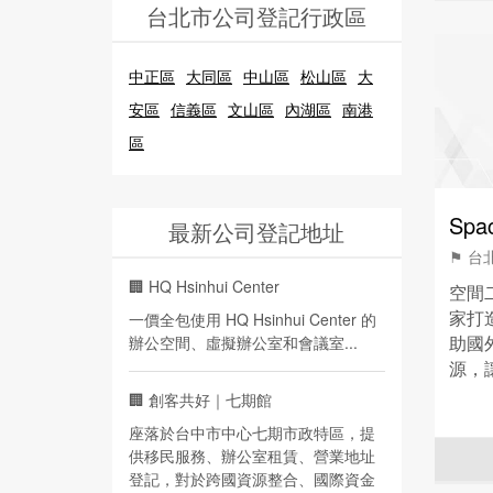
台北市公司登記行政區
中正區
大同區
中山區
松山區
大
安區
信義區
文山區
內湖區
南港
區
Sp
最新公司登記地址
⚑ 台
🏢
HQ Hsinhui Center
空間
家打
一價全包使用 HQ Hsinhui Center 的
助國
辦公空間、虛擬辦公室和會議室...
源，
🏢
創客共好｜七期館
座落於台中市中心七期市政特區，提
供移民服務、辦公室租賃、營業地址
登記，對於跨國資源整合、國際資金