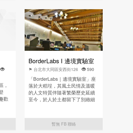
BorderLabs I 邊境實驗室
段
⚑ 台北市大同區安西街126
590
「BorderLabs｜邊境實驗室」座
區，
落於大稻埕，其風土民情及溫暖
登
的人文特質伴隨著繁榮歷史延續
趣歡
至今，於人於土都留下了別緻細
膩的氣質。這裡不只...
暫無 FB 聯絡