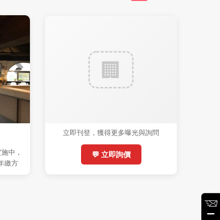
立即刊登，獲得更多曝光與詢問
實施中，
💬 立即詢價
(年繳方
%稅)，機