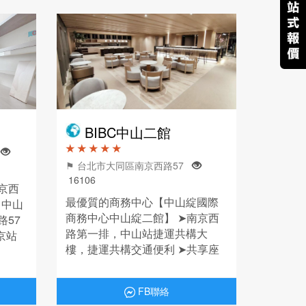
BIBC中山二館
★ ★ ★ ★ ★
段
⚑ 台北市大同區南京西路57
16106
京西
最優質的商務中心【中山綻國際
 中山
商務中心中山綻二館】 ➤南京西
57
路第一排，中山站捷運共構大
 京站
樓，捷運共構交通便利 ➤共享座
道一
位方案＆工商登記＆獨立辦公室
直達)
等服務項目 歡迎網線上預約或是
FB聯絡
電話預約~滿足創業者所有