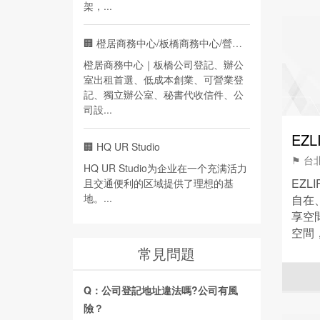
架，...
🏢
橙居商務中心/板橋商務中心/營業登記
橙居商務中心｜板橋公司登記、辦公
室出租首選、低成本創業、可營業登
記、獨立辦公室、秘書代收信件、公
司設...
EZL
🏢
HQ UR Studio
⚑ 台
HQ UR Studio为企业在一个充满活力
EZ
且交通便利的区域提供了理想的基
地。...
自在
享空
空間
作區
常見問題
Q：公司登記地址違法嗎?公司有風
險？