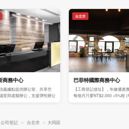
台北市
斯商務中心
巴菲特國際商務中心
信義據點提供辦公室、共享空
【工商登記借址】，年繳優惠
議室與虛擬辦公，支援彈性辦公
每個月只要NT$2,000 +5%稅 
發展
案優惠價全年NT$24,000 +5
會難得，敬請把握。
＞
公司登記
＞
台北市
＞
大同區