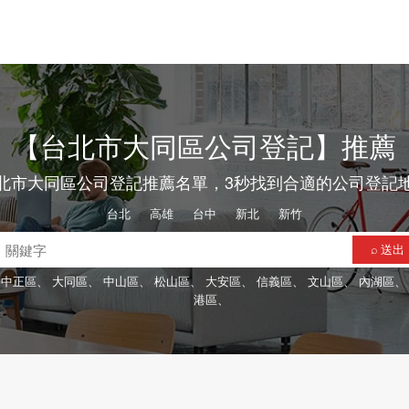
【台北市大同區公司登記】推薦
北市大同區公司登記推薦名單，3秒找到合適的公司登記
台北
、
高雄
、
台中
、
新北
、
新竹
⌕ 送出
中正區、
大同區、
中山區、
松山區、
大安區、
信義區、
文山區、
內湖區
港區、