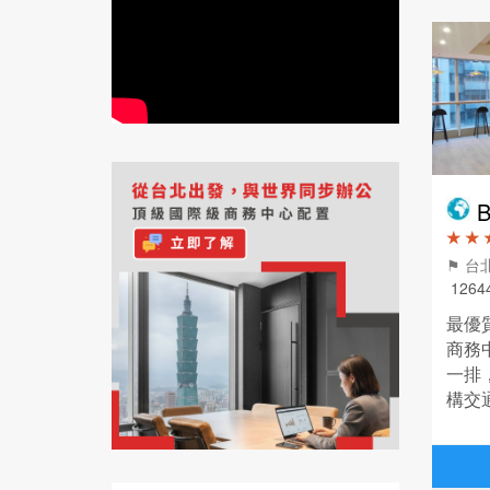
B
★ ★ 
⚑ 台
1264
最優
商務
一排
構交
商登
歡迎
足創