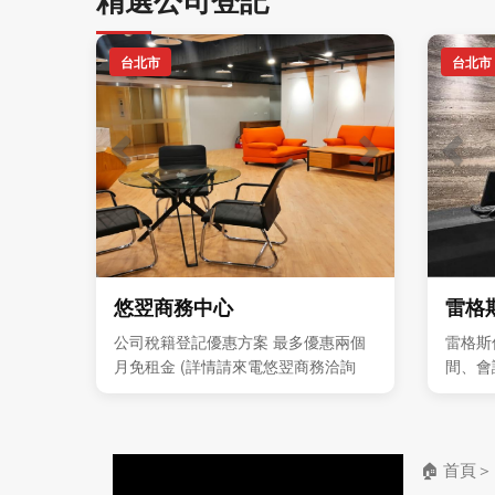
台北市
台北市
悠翌商務中心
雷格
公司稅籍登記優惠方案 最多優惠兩個
雷格斯
月免租金 (詳情請來電悠翌商務洽詢
間、會
7751-8388 ) 獨立型辦公室 每人4999
與企業
元起 歡迎預約現場參觀
🏠 首頁