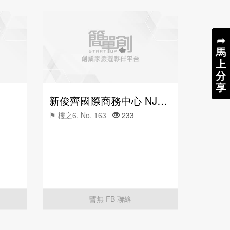
➦
➦
馬
馬
上
上
分
分
享
享
新俊齊國際商務中心 NJC Business Center
⚑ 樓之6, No. 163
233
暫無 FB 聯絡