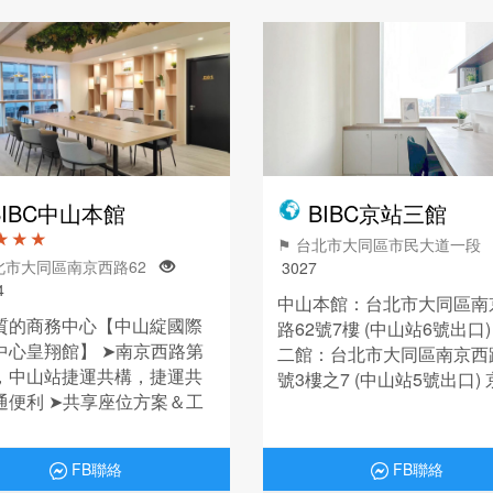
IBC中山本館
BIBC京站三館
★ ★ ★
⚑ 台北市大同區市民大道一
北市大同區南京西路62
3027
4
中山本館：台北市大同區南
質的商務中心【中山綻國際
路62號7樓 (中山站6號出口)
中心皇翔館】 ➤南京西路第
二館：台北市大同區南京西路
，中山站捷運共構，捷運共
號3樓之7 (中山站5號出口)
通便利 ➤共享座位方案＆工
三館：台北市大同區市民大
記＆獨立辦公室等服務項目
段209號12樓（Y1/R1出口
網線上預約或是電話預約~滿
FB聯絡
FB聯絡
業者所有需求