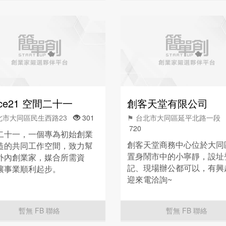
ace21 空間二十一
創客天堂有限公司
北市大同區民生西路23
301
⚑ 台北市大同區延平北路一
720
二十一，一個專為初始創業
創客天堂商務中心位於大同
造的共同工作空間，致力幫
置身鬧市中的小寧靜，設址
外內創業家，媒合所需資
記、現場辦公都可以，有興
讓事業順利起步。
迎來電洽詢~
暫無 FB 聯絡
暫無 FB 聯絡