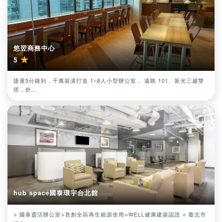
悠翌商務中心
★
5
捷運5分鐘到，千萬裝潢打造 1~8人小型辦公室， 遠眺 101、新光三越雙
塔，舒...
hub space國泰環宇台北館
⟡ 國泰靈活辦公室⟡首創全區再生能源使用⟡WELL健康建築認證 ⟡ 臺北市