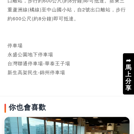
口離站，步行約600公尺(約8分鐘)即可抵達。搭乘三
重蘆洲線(橘線)至中山國小站，自2號出口離站，步行
約600公尺(約8分鐘)即可抵達。

停車場

永盛公園地下停車場 

➦
台灣聯通停車場-華泰王子場

馬
新生高架民生-錦州停車場
上
分
享
你也會喜歡