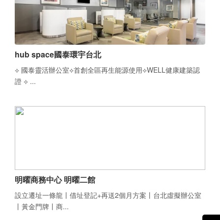
hub space國泰環宇台北
⟡ 國泰靈活辦公室⟡首創全區再生能源使用⟡WELL健康建築認
證 ⟡ ...
明曜商務中心 明曜二館
設立遷址一條龍丨借址登記+再送2個月方案丨台北虛擬辦公室
丨黃金門牌丨商...