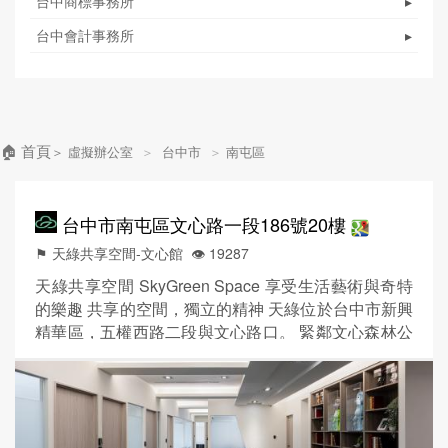
台中商標事務所
▸
台中會計事務所
▸
🏠 首頁
＞
虛擬辦公室
＞
台中市
＞
南屯區
台中市南屯區文心路一段186號20樓
⚑ 天綠共享空間-文心館
👁️‍ 19287
天綠共享空間 SkyGreen Space 享受生活藝術與奇特
的樂趣 共享的空間，獨立的精神 天綠位於台中市新興
精華區，五權西路二段與文心路口。 緊鄰文心森林公
園及豐樂公園等綠地公園， 讓你在繁忙的商業社會
中，依然保有喘息的空間。