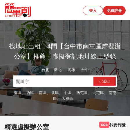
登入
免費註冊
找地址出租！4間【台中市南屯區虛擬辦
公室】推薦－虛擬登記地址線上型錄
台北
、
新北
、
高雄
、
台中
⌕ 送出
東區、
西區、
南區、
北區、
中區、
西屯區、
北屯區、
南屯
區、
大雅區、
我要刊登
精選虛擬辦公室
SOS