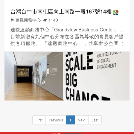
台灣台中市南屯區向上南路一段167號14樓
⚑ 達觀商務中心
👁️‍ 1149
達觀連鎖商務中心「Grandview Business Center」，
目前新增有九個中心分布在各區為尊敬的會員客戶提
供各項服務。 「達觀商務中心」，共享辦公空間（
Co-working space ）的響應業者，秉持資源共享、創
造利潤、節約成本、異業結盟的主要訴求，為所有創
業者及商務人士提供高效溫馨廉價優質的辦公場地。
「達觀」致力於開發各類型產業垂直整合、異業結盟
等的友善環境，爭取產官學的資源...
First
Previous
1
Next
Last