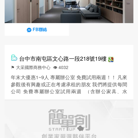
FB聯絡
台中市南屯區文心路一段218號19樓
⚑ 大采國際商務中心
👁️‍ 4032
年末大優惠1~9人 專屬辦公室 免費試用兩週！！ 凡來
參觀後有興趣或正在考慮承租的朋友 我們將提供每間
公司 免費專屬辦公室試用兩週 （含辦公家具、水
電、空調、網路，全都免費！） 試用後感覺適合再決
定簽租約～不用急～給您充裕的考慮時間！ 數量有
限，快來預約登記免費名額喔！