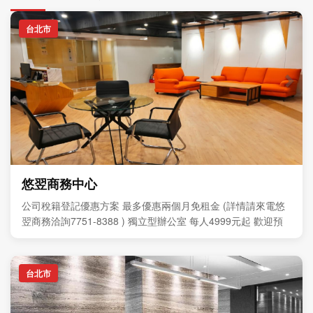
台北市
悠翌商務中心
公司稅籍登記優惠方案 最多優惠兩個月免租金 (詳情請來電悠
翌商務洽詢7751-8388 ) 獨立型辦公室 每人4999元起 歡迎預
約現場參觀
台北市