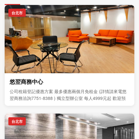
台北市
悠翌商務中心
公司稅籍登記優惠方案 最多優惠兩個月免租金 (詳情請來電悠
翌商務洽詢7751-8388 ) 獨立型辦公室 每人4999元起 歡迎預
約現場參觀
台北市