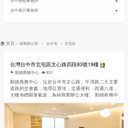
台中商標事務所
▸
台中會計事務所
▸
🏠 首頁
＞
虛擬辦公室
＞
台中市
＞
北屯區
台灣台中市北屯區文心路四段83號19樓
⚑ 勤德商務中心
👁️‍ 831
勤德商務中心，位於台中市文心路、中清路二大主要
道路的交會處，地理位置佳，交通便利，四通八達，
大樓地標顯著氣派，為純商業辦公大樓。 勤德商務中
心位於『人文經貿大樓』的 19 樓，居高臨下，高人一
等，辦公環境單純，內部格局明亮、舒適，無論辦公
或洽商，皆能彰顯您的個人品味及卓越眼光，為您的
事業及人脈加分。 我們為有緣的客戶，提供優質、舒
適、方便、雅緻的純商辦空間。