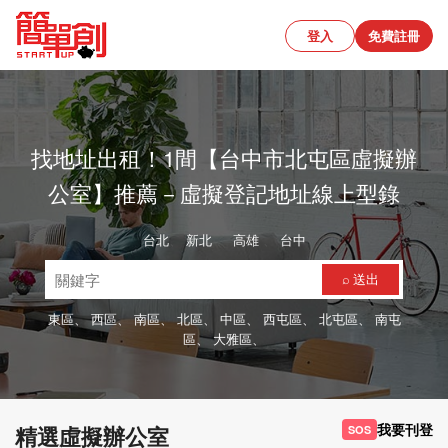
登入
免費註冊
找地址出租！1間【台中市北屯區虛擬辦
公室】推薦－虛擬登記地址線上型錄
台北
、
新北
、
高雄
、
台中
⌕ 送出
東區、
西區、
南區、
北區、
中區、
西屯區、
北屯區、
南屯
區、
大雅區、
我要刊登
精選虛擬辦公室
SOS