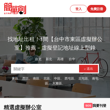
登入
免費註冊
找地址出租！1間【台中市東區虛擬辦公
室】推薦－虛擬登記地址線上型錄
台北
、
新北
、
高雄
、
台中
⌕ 送出
東區、
西區、
南區、
北區、
中區、
西屯區、
北屯區、
南屯
區、
大雅區、
我要刊登
精選虛擬辦公室
SOS