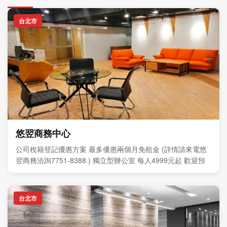
台北市
悠翌商務中心
公司稅籍登記優惠方案 最多優惠兩個月免租金 (詳情請來電悠
翌商務洽詢7751-8388 ) 獨立型辦公室 每人4999元起 歡迎預
約現場參觀
台北市