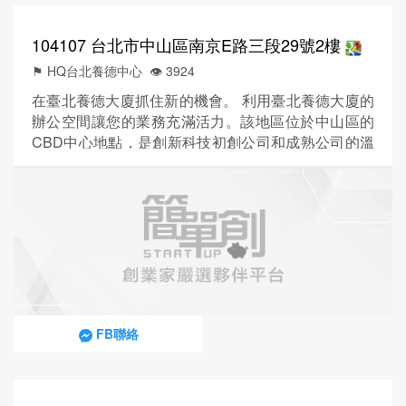
104107 台北市中山區南京E路三段29號2樓
⚑ HQ台北養德中心
👁️‍ 3924
在臺北養德大廈抓住新的機會。 利用臺北養德大廈的
辦公空間讓您的業務充滿活力。該地區位於中山區的
CBD中心地點，是創新科技初創公司和成熟公司的溫
床。同事和客戶將受益於輕鬆訪問揚德大廈的工作空
間。南京與建國交叉口的公交車站距離辦公室僅幾步
之遙，南京復興地鐵站也是如此。如果您出差出國，
臺北松山機場僅 2 公里多。無論您是與客戶舉行會
議，還是將辦公室作為您的永久住所，您都可以找到
所需的一切。 靈活的工作空...
FB聯絡