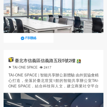
務式辦公室、面談視訊會議、雙語秘書服務、商務引
薦與對接，皆是團隊專精的服務領域與範圍。
FB聯絡
臺北市信義區信義路五段5號2樓
⚑ TAI-ONE SPACE
👁️‍ 2417
TAI-ONE SPACE | 智能共享辦公新體驗 由外貿協會精
心打造，坐落於臺北世貿1館的智能共享辦公室TAI-
ONE SPACE，結合科技與人文，建立商業社交平台
與跨域合作生態系，歡迎預約承租！ 多元工作空間選
擇 •私人獨立辦公室：專注工作的私密環境 •固定座
位：穩定舒適的專屬座位 •自由座位：靈活彈性的工作