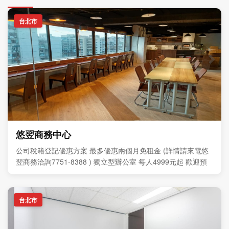
台北市
悠翌商務中心
公司稅籍登記優惠方案 最多優惠兩個月免租金 (詳情請來電悠
翌商務洽詢7751-8388 ) 獨立型辦公室 每人4999元起 歡迎預
約現場參觀
台北市