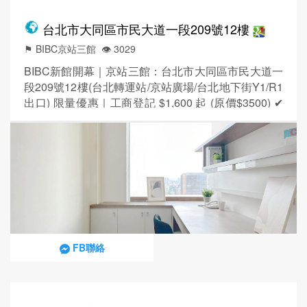
台北市大同區市民大道一段209號12樓
⚑ BIBC京站三館
👁️‍ 3029
BIBC新館開幕｜京站三館：台北市大同區市民大道一
段209號12樓(台北轉運站/京站廣場/台北地下街Y1/R1
出口) 限量優惠｜工商登記 $1,600 起 (原價$3500) ✔
合法產權｜商務地址登記，穩健有保障！ ✔ 六鐵共構
｜台北雙星商圈，企業形象升級! 獨立辦公室｜早鳥租
金8折起 ✔ 免費專屬停車位 ✔ 免費影印額度 ✔ 會員卡
專屬折扣 ✔ 免費參與所有講座與活動 ✔ 會議室點數＋
講座空間...
FB聯絡