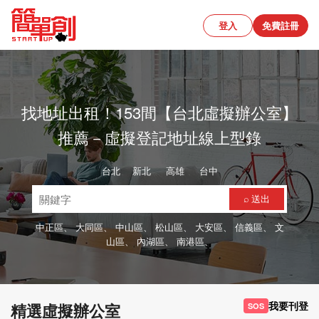
登入
免費註冊
找地址出租！153間【台北虛擬辦公室】
推薦－虛擬登記地址線上型錄
台北
、
新北
、
高雄
、
台中
⌕ 送出
中正區、
大同區、
中山區、
松山區、
大安區、
信義區、
文
山區、
內湖區、
南港區、
我要刊登
精選虛擬辦公室
SOS