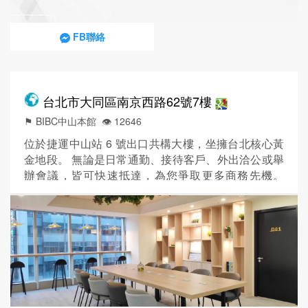
FB聯絡
台北市大同區南京西路62號7樓
⚑ BIBC中山本館
👁️‍ 12646
位於捷運中山站 6 號出口共構大樓，坐擁台北核心黃
金地段。 無論是日常通勤、接待客戶、外出洽公或舉
辦會議，皆可快速抵達，為您爭取更多商務先機。
BIBC致力於打造優質的辦公空間，結合完善的辦公服
務與設備，搭配明亮舒適的裝潢設計，提供專業、便
利且高效的工作環境，助您專注實現事業目標。 現在
下定，即能以實惠價格，擁有設備齊全的辦公室與核
心地段門牌，提供公司登記、信件代收等全方位支
援，全面提升企業形象與...