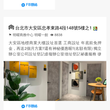
FB聯絡
台北市大安區忠孝東路4段148號5樓之1
⚑ 明曜商務中心 明曜一館
👁️‍ 8838
大安區地標商業大樓設址首選 工商設址 年底前免押
金，再送2個月方案!!還有神秘優惠喔!!(名額有限) 獨立
辦公室公司設址登記虛擬辦公室借址登記祕書服務 捷
運交通 : 忠孝敦化站5號出口就到 商業大樓 : 禮仁商辦
大樓 地點位於 : 忠孝東路敦化南路口 地 址 : 台北
市大安區忠孝東路四段148號5樓之1 生活機能 :
SOGO忠孝館、SOGO敦化館、SOGO復興館、新光
三越、明曜百貨、...
FB聯絡