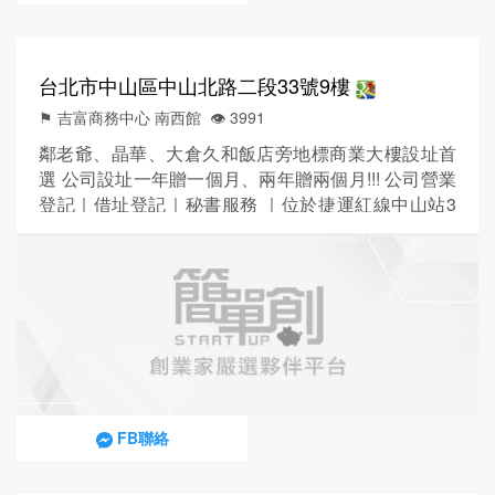
台北市中山區中山北路二段33號9樓
⚑ 吉富商務中心 南西館
👁️‍ 3991
鄰老爺、晶華、大倉久和飯店旁地標商業大樓設址首
選 公司設址一年贈一個月、兩年贈兩個月!!! 公司營業
登記｜借址登記｜秘書服務 ｜位於捷運紅線中山站3
號出口步行5分鐘即可抵達 ｜專業工作者用最划算價
格，擁有黃金的門牌地址 ｜中山北路林蔭大道,位於綠
意樹海的中山北路上 ｜南京中山路口交通便利，可以
節省進駐團隊從住家到工作處的往返時間 ｜方便客戶
來訪及外出洽公、開會，是商務中心首選 ｜工作生活
好愜意 ｜...
FB聯絡