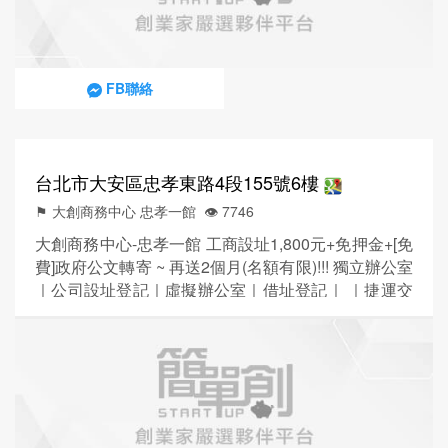
的辦公基地，我們都能...
FB聯絡
台北市大安區忠孝東路4段155號6樓
⚑ 大創商務中心 忠孝一館
👁️‍ 7746
大創商務中心-忠孝一館 工商設址1,800元+免押金+[免
費]政府公文轉寄 ~ 再送2個月(名額有限)!!! 獨立辦公室
｜公司設址登記｜虛擬辦公室｜借址登記｜ ｜捷運交
通 : 忠孝敦化站7號出口就到 ｜商業大樓 : 忠孝九如大
樓 ｜地點位於 : 忠孝東路四段，台北市大安區忠孝東
路四段155號6樓 ｜SOGO忠孝館、SOGO敦化館、
SOGO復興館、新光三越、明曜百貨、統領百貨商圈
｜東區到信義計劃區...