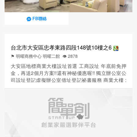
FB聯絡
台北市大安區忠孝東路四段148號10樓之6
⚑ 明曜商務中心 明曜二館
👁️‍ 2878
大安區地標商業大樓設址首選 工商設址 年底前免押
金，再送2個月方案!!還有神秘優惠喔!! 獨立辦公室公
司設址登記虛擬辦公室借址登記祕書服務 商業大樓 :
禮仁商辦大樓 地點位於 : 忠孝東路敦化南路口 地址 :
台北市大安區忠孝東路四段148號10樓之6 機能 :
SOGO忠孝/敦化/復興館、新光三越、明曜百貨、統領
百貨、東區到信義區有許多餐廳、文創、特色創意商
店 歡迎新創事業/ SOHO族/微型...