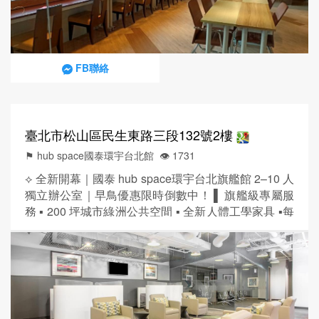
FB聯絡
臺北市松山區民生東路三段132號2樓
⚑ hub space國泰環宇台北館
👁️‍ 1731
⟡ 全新開幕｜國泰 hub space環宇台北旗艦館 2–10 人
獨立辦公室｜早鳥優惠限時倒數中！ ▌ 旗艦級專屬服
務 ▪ 200 坪城市綠洲公共空間 ▪ 全新人體工學家具 ▪每
日健康早點＋精選咖啡吧 ▌ 永續高級辦公環境 ▪ 全區
使用再生能源、輕鬆取得綠電憑證 ▪ 低碳建材，榮獲
國際建築雙金認證 ▌ 智慧辦公全面到位 ▪24H 智慧門
禁，線上預約會議室 ▪空氣品質偵測＋即時數據監控 ▌
民生敦北...