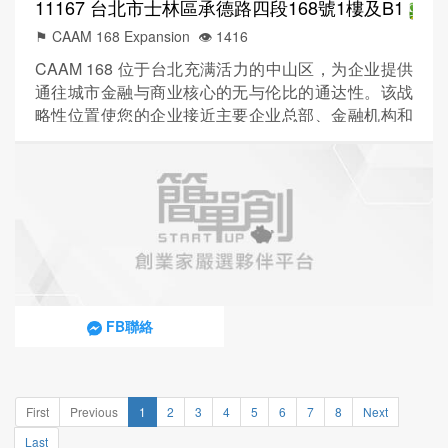
11167 台北市士林區承德路四段168號1樓及B1
⚑ CAAM 168 Expansion
👁️‍ 1416
CAAM 168 位于台北充满活力的中山区，为企业提供
通往城市金融与商业核心的无与伦比的通达性。该战
略性位置使您的企业接近主要企业总部、金融机构和
政府机关，有助于与关键决策者建立宝贵的联系。其
靠近松山机场与台北车站，确保国内与国际出行顺
畅，而广泛的 MRT 联络则为您的团队与客户简化通
勤。 这里的现代化办公室提升信誉度并符合该地区的
专业标准，非常适合吸引本地人才。灵活共享办公选
项进一步支持敏捷运营...
FB聯絡
First
Previous
1
2
3
4
5
6
7
8
Next
Last