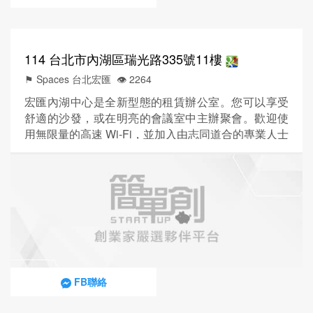
114 台北市內湖區瑞光路335號11樓
⚑ Spaces 台北宏匯
👁️‍ 2264
宏匯內湖中心是全新型態的租賃辦公室。您可以享受
舒適的沙發，或在明亮的會議室中主辦聚會。歡迎使
用無限量的高速 Wi-Fi，並加入由志同道合的專業人士
組成的社群。讓自己沈浸在充滿活力的環境中，任由
想像力飛馳，藉此轉換您的工作狀態。 宏匯內湖中心
位於台北的資訊科技區，無論商務或休閒均唾手可
得。抵達中心時，映入眼簾的宏偉大廳便會令您驚艷
無比。歡迎上樓至 11 樓和 12 樓，迎接全新的工作模
式。此外，通勤...
FB聯絡