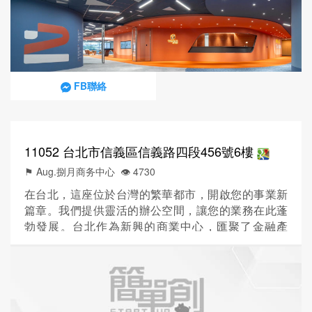
安排 尖端會議設施-配備最新科技的會議室及簡報設
備，無論是客戶洽談或團隊討論，都能完美...
FB聯絡
11052 台北市信義區信義路四段456號6樓
⚑ Aug.捌月商务中心
👁️‍ 4730
在台北，這座位於台灣的繁華都市，開啟您的事業新
篇章。我們提供靈活的辦公空間，讓您的業務在此蓬
勃發展。台北作為新興的商業中心，匯聚了金融產
業、科技業以及眾多外國企業的總部，是您事業發展
的理想據點。 通勤便利是我們的優勢之一：信義光復
路口公車站就在門口，步行450公尺即可到達台北101/
世貿中心捷運站。開車約3.8公里即可抵達台北松山機
場，方便您迎接來訪的客戶。無論您需要長期或短期