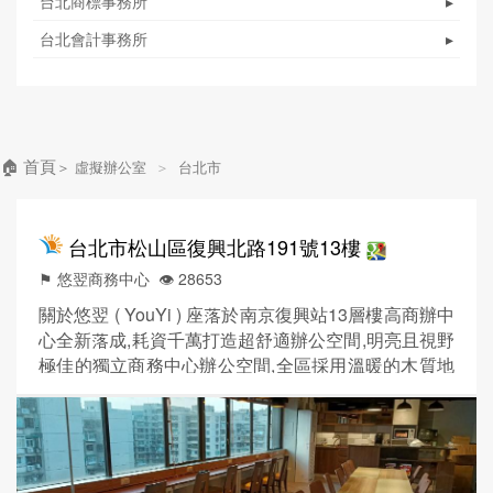
台北商標事務所
▸
台北會計事務所
▸
🏠 首頁
＞
虛擬辦公室
＞
台北市
台北市松山區復興北路191號13樓
⚑ 悠翌商務中心
👁️‍ 28653
關於悠翌 ( YouYi ) 座落於南京復興站13層樓高商辦中
心全新落成,耗資千萬打造超舒適辦公空間,明亮且視野
極佳的獨立商務中心辦公空間,全區採用溫暖的木質地
板,讓您感受我們創造時尚雅致辦公環境,另有超大的公
共區域空間 ,採光明亮工業風造景讓您工作之餘能輕鬆
充電再出發。 我們為您們設想的不只如此,適合對辦公
室環境、氣氛有高度要求的您來參觀比較。 悠翌商務
中心,讓辦公變得更加舒適