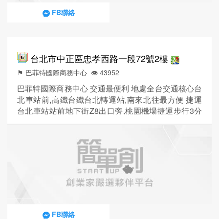
FB聯絡
台北市中正區忠孝西路一段72號2樓
⚑ 巴菲特國際商務中心
👁️‍ 43952
巴菲特國際商務中心 交通最便利 地處全台交通核心台
北車站前,高鐵台鐵台北轉運站,南來北往最方便 捷運
台北車站站前地下街Z8出口旁,桃園機場捷運步行3分
鐘就到 汽車停車場就在隔壁 小吃餐飲銅板價、各家銀
行及營業到21:00的北門郵局都是散步10分鐘範圍內
人臉門禁系統最安全 人臉辨識門禁管制,7天24小時安
心進出,個人辦公室卡片感應門鎖,全天候中興保全全區
保障,領先業界投保國泰產物保險公共意外責任險...
FB聯絡