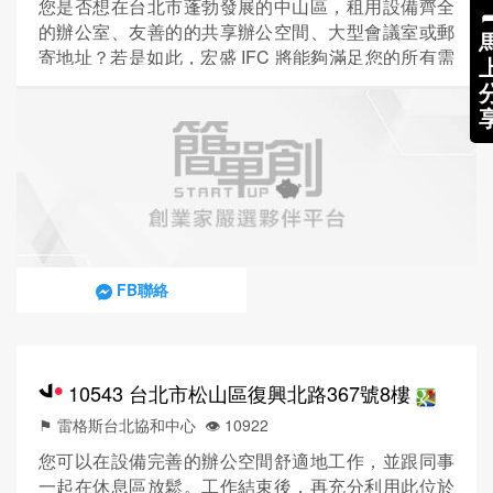
您是否想在台北市蓬勃發展的中山區，租用設備齊全
的辦公室、友善的的共享辦公空間、大型會議室或郵
寄地址？若是如此，宏盛 IFC 將能夠滿足您的所有需
求。我們的宏盛 IFC 辦公空間光線充足，位於中山區
一棟宏偉的大型現代建築中，是任何企業的理想選
擇，尤其適合金融服務業。 渣打銀行、國泰銀行、華
南銀行等銀行就坐落於周圍。該區除了具備金融專業
外，更享有良好的地利之便。該中心的交通有多方便
呢？此大樓直通捷運南...
FB聯絡
10543 台北市松山區復興北路367號8樓
⚑ 雷格斯台北協和中心
👁️‍ 10922
您可以在設備完善的辦公空間舒適地工作，並跟同事
一起在休息區放鬆。工作結束後，再充分利用此位於