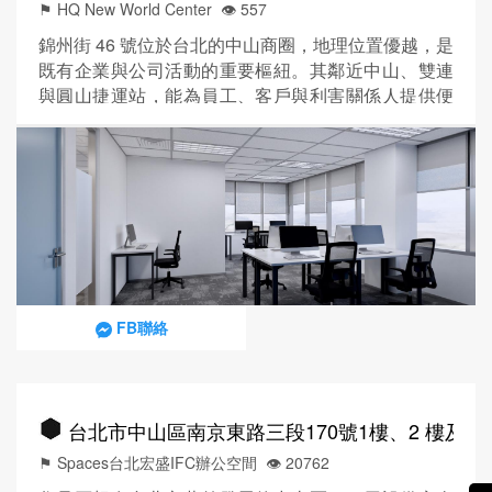
⚑ HQ New World Center
👁️‍ 557
錦州街 46 號位於台北的中山商圈，地理位置優越，是
既有企業與公司活動的重要樞紐。其鄰近中山、雙連
與圓山捷運站，能為員工、客戶與利害關係人提供便
利的城市交通連結。周邊鄰近市政辦公機構，也讓此
區更具專業商務吸引力，提供行政便利，並聚集各類
商業服務，有助於提升在地商務交流機會。靈活的辦
公空間選項，包括私人辦公室與共享辦公區域，非常
適合重視商務形象、並希望進入成熟商業廊帶的企
業。此地點能在控制成本的同時...
FB聯絡
台北市中山區南京東路三段170號1樓、2 樓及 1
⚑ Spaces台北宏盛IFC辦公空間
👁️‍ 20762