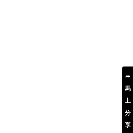
➦
馬
上
分
享