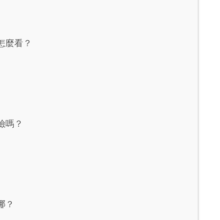
怎麼看？
險嗎？
哪？