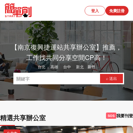
登入
免費註冊
【南京復興捷運站共享辦公室】推薦，
工作找共同分享空間CP高！
台北
、
高雄
、
台中
、
新北
、
新竹
⌕ 送出
我要刊登
精選共享辦公室
SOS