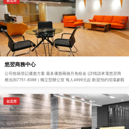
台北市
悠翌商務中心
公司稅籍登記優惠方案 最多優惠兩個月免租金 (詳情請來電悠翌商
務洽詢7751-8388 ) 獨立型辦公室 每人4999元起 歡迎預約現場參觀
台北市