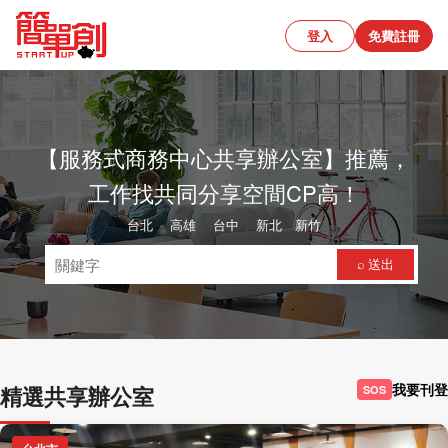
登入
免費註冊
【服務式商務中心共享辦公室】推薦，
工作找共同分享空間CP高！
台北
、
高雄
、
台中
、
新北
、
新竹
⌕ 送出
我要刊登
精選共享辦公室
SOS