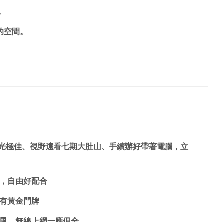
，
的空間。
，窗戶採光極佳、視野遠看七期大肚山、手續辦好帶著電腦，立
性，自由好配合
有黃金門牌
克風、無線上網一應俱全