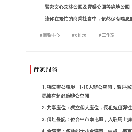
緊鄰文心森林公園及豐樂公園等綠地公園
讓你在繁忙的商業社會中，依然保有喘息
＃商務中心
＃office
＃工作室
商家服務
1. 獨立辦公環境 : 1-10人辦公空間
馬擁有超舒適辦公空間
2. 共享座位：獨立個人座位，長租短租彈
3. 
借址登記
：位台中市南屯區，入駐馬上擁
4. 會議室：多功能大小會議室，白板、麥