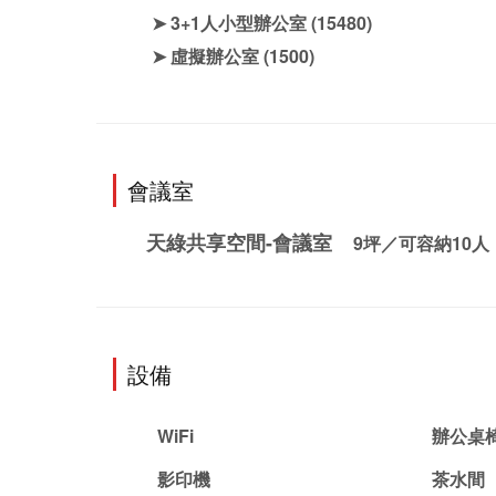
➤ 3+1人小型辦公室
(15480)
➤ 虛擬辦公室
(1500)
會議室
天綠共享空間-會議室
9
坪／可容納
10
人
設備
WiFi
辦公桌
影印機
茶水間