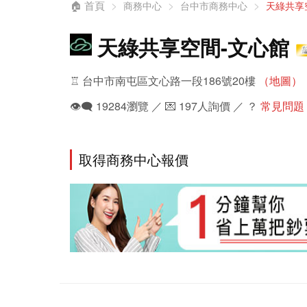
🏠 首頁
商務中心
台中市商務中心
天綠共享
天綠共享空間-文心館
♖ 台中市南屯區文心路一段186號20樓
（地圖）
👁️‍🗨️ 19284瀏覽 ／ 💌 197人詢價 ／ ？
常見問題
取得商務中心報價