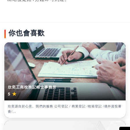
你也會喜歡
欣奕工商稅務記帳士事務所
★
5
欣奕源自於心意。我們的服務 公司登記 / 商業登記 /稅籍登記 /僑外資投審
會/...