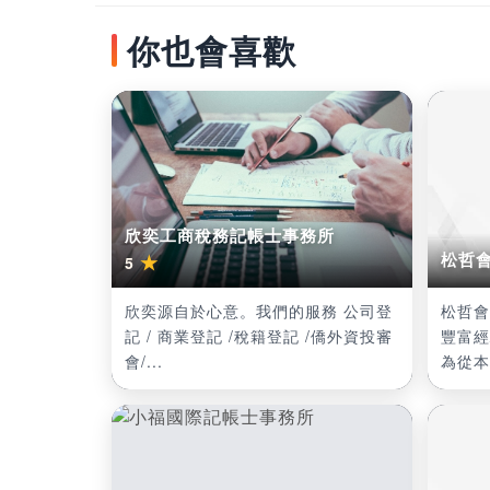
你也會喜歡
欣奕工商稅務記帳士事務所
松哲
★
5
欣奕源自於心意。我們的服務 公司登
松哲會
記 / 商業登記 /稅籍登記 /僑外資投審
豐富經
會/...
為從本