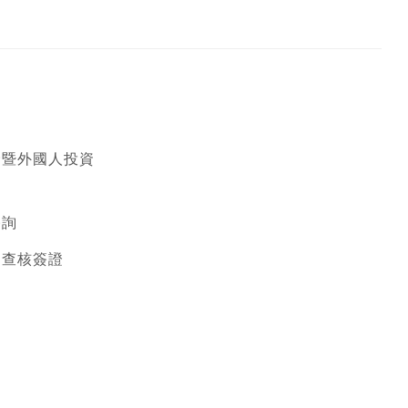
僑暨外國人投資
諮詢
案查核簽證