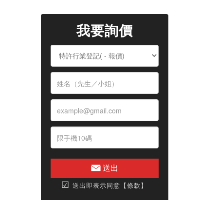
我要詢價
送出
☑
送出即表示同意【條款】