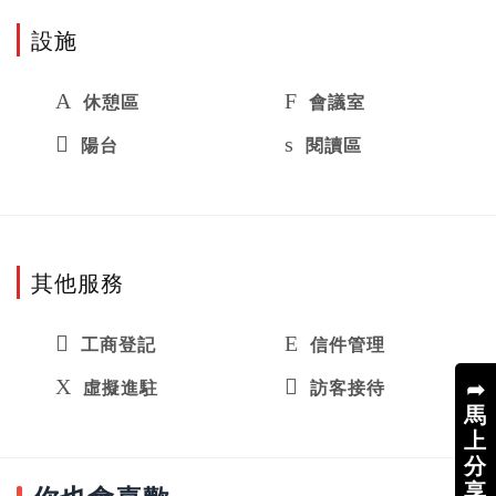
設施
休憩區
會議室
陽台
閱讀區
其他服務
工商登記
信件管理
➦
虛擬進駐
訪客接待
馬
上
分
享