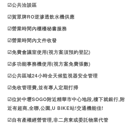
☑公共洽談區
☑賀眾牌RO逆滲透飲水機供應
☑營業時間內櫃檯秘書服務
☑營業時間內文件收發
☑免費會議室使用(視方案須預約登記)
☑多功能事務機使用(視方案免費張數)
☑公共區域24小時全天候監視器安全管理
☑免收管理費,並有專人定期打掃
☑位於中壢SOGO附近精華市中心地段,樓下就銀行,附
近有超商,全聯,公園,U BIKE站!交通機能佳!
☑自有產權經營管理,非二房東或委託物業代管