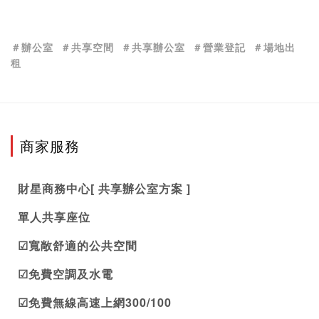
＃辦公室
＃共享空間
＃共享辦公室
＃營業登記
＃場地出
租
商家服務
財星
商務中心
[ 
共享辦公室
方案 ] 
單人共享座位
☑寬敞舒適的公共空間
☑免費空調及水電
☑免費無線高速上網300/100