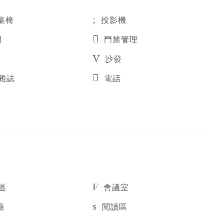
桌椅
投影機
間
門禁管理
沙發
雜誌
電話
區
會議室
廳
閱讀區