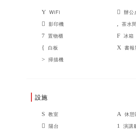
WiFi
辦公
影印機
茶水
置物櫃
冰箱
白板
書報
掃描機
設施
教室
休憩
陽台
演講