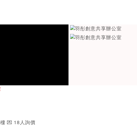
室
2樓 💌 18人詢價