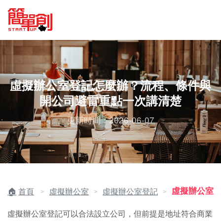
虛擬辦公室登記怎麼辦？流程、條件與
開公司避雷重點一次講清楚
更新時間：2026-06-07
虛擬辦公室
首頁
虛擬辦公室
虛擬辦公室登記
＞
＞
＞
虛擬辦公室登記可以合法設立公司，但前提是地址符合商業