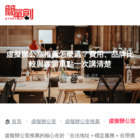
虛擬辦公室推薦怎麼選？費用、品牌比
較與踩雷重點一次講清楚
更新時間：2026-06-07
虛擬辦公室
首頁
虛擬辦公室
虛擬辦公室推薦
＞
＞
＞
虛擬辦公室推薦的核心在於「合法地址＋穩定服務＋合理價