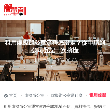
租用虛擬辦公室流程怎麼走？從申請到
公司登記一次搞懂
更新時間：2026-06-26
租用虛擬
首頁
虛擬辦公室
虛擬辦公室是什麼
＞
＞
＞
租用虛擬辦公室通常依序完成地址評估、資料提供、簽約付