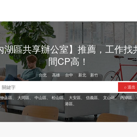
內湖區共享辦公室】推薦，工作找
間CP高！
台北
、
高雄
、
台中
、
新北
、
新竹
⌕ 送出
中正區、
大同區、
中山區、
松山區、
大安區、
信義區、
文山區、
內湖區
港區、