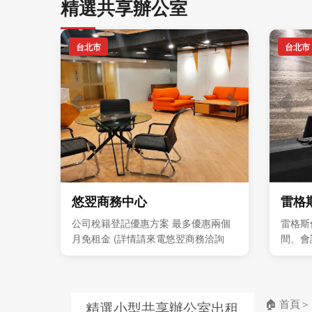
精選共享辦公室
台北市
台北市
悠翌商務中心
雷格
公司稅籍登記優惠方案 最多優惠兩個
雷格斯
月免租金 (詳情請來電悠翌商務洽詢
間、會
7751-8388 ) 獨立型辦公室 每人4999
與企業
元起 歡迎預約現場參觀
🏠 首頁
精選小型共享辦公室出租