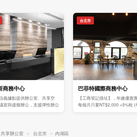
台北市
斯商務中心
巴菲特國際商務中心
信義據點提供辦公室、共享空
【工商登記借址】，年繳優惠
議室與虛擬辦公，支援彈性辦公
每個月只要NT$2,000 +5%稅 
發展
案優惠價全年NT$24,000 +5
會難得，敬請把握。
＞
共享辦公室
＞
台北市
＞
內湖區