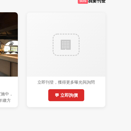
我要刊登
SOS
立即刊登，獲得更多曝光與詢問
實施中，
💬 立即詢價
(年繳方
%稅)，機