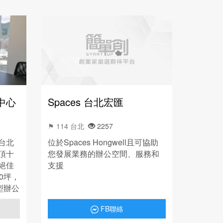
中心
Spaces 台北宏匯
⚑ 114 台北
2257
台北
位於Spaces Hongwell且可協助
頂十
您發展業務的辦公空間、服務和
絕佳
支援
0坪，
型辦公
辦公
FB聯絡