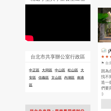
台北市共享辦公室行政區
★ ★ 
⚑ 
中正區
大同區
中山區
松山區
大
因為
找不到
安區
信義區
文山區
內湖區
南港
造一
區
們要
:)