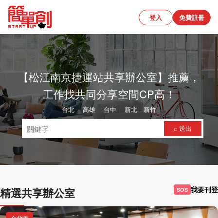
登入
免費註冊
【松江南京捷運站共享辦公室】推薦，
工作找共同分享空間CP高！
台北
、
高雄
、
台中
、
新北
、
新竹
⌕ 送出
我要刊登
精選共享辦公室
SOS