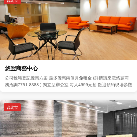
台北市
悠翌商務中心
公司稅籍登記優惠方案 最多優惠兩個月免租金 (詳情請來電悠翌商
務洽詢7751-8388 ) 獨立型辦公室 每人4999元起 歡迎預約現場參觀
台北市