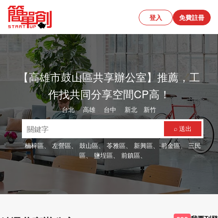
登入
免費註冊
【高雄市鼓山區共享辦公室】推薦，工
作找共同分享空間CP高！
台北
、
高雄
、
台中
、
新北
、
新竹
⌕ 送出
楠梓區、
左營區、
鼓山區、
苓雅區、
新興區、
前金區、
三民
區、
鹽埕區、
前鎮區、