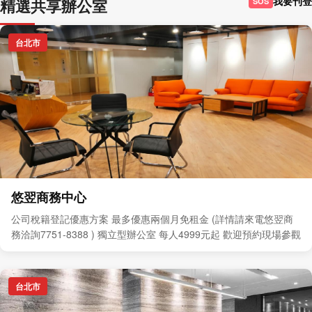
我要刊登
精選共享辦公室
SOS
台北市
悠翌商務中心
公司稅籍登記優惠方案 最多優惠兩個月免租金 (詳情請來電悠翌商
務洽詢7751-8388 ) 獨立型辦公室 每人4999元起 歡迎預約現場參觀
台北市