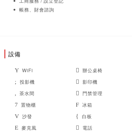
工商服務 / 設立登記
帳務、財會諮詢
設備
WiFi
辦公桌椅
投影機
影印機
茶水間
門禁管理
置物櫃
冰箱
沙發
白板
麥克風
電話