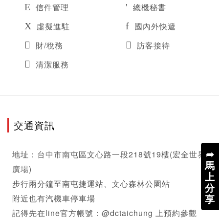
信件管理
總機秘書
虛擬進駐
國內外快遞
財/稅務
訪客接待
清潔服務
交通資訊
➦
地址：台中市南屯區文心路一段218號19樓(宏全世界
馬
廣場)

上
步行兩分鐘至南屯捷運站、文心森林公園站

分
享
附近也有汽機車停車場

記得先在line官方帳號：@dctaichung 上預約參觀