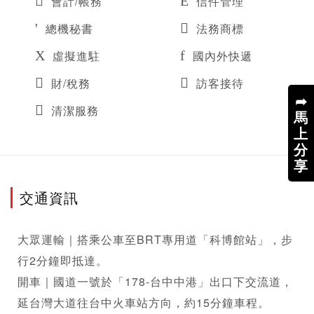
會計/帳務
信件管理
總機秘書
法務商標
虛擬進駐
國內外快遞
財/稅務
訪客接待
➦
清潔服務
馬
上
分
享
交通資訊
大眾運輸｜搭乘公車至BRT專用道「科博館站」，步
行2分鐘即抵達。

開車｜國道一號於「178-台中中港」出口下交流道，
延台灣大道往台中火車站方向，約15分鐘車程。
