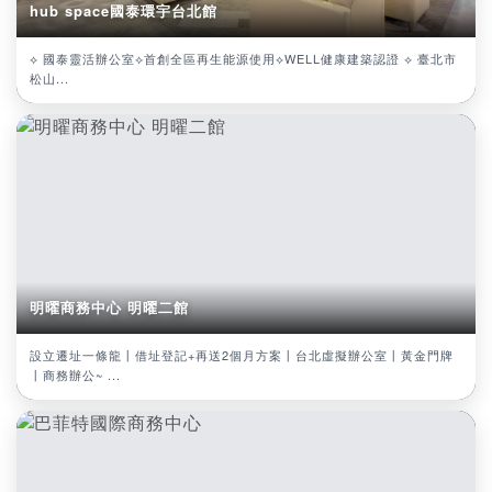
hub space國泰環宇台北館
⟡ 國泰靈活辦公室⟡首創全區再生能源使用⟡WELL健康建築認證 ⟡ 臺北市
松山...
明曜商務中心 明曜二館
設立遷址一條龍丨借址登記+再送2個月方案丨台北虛擬辦公室丨黃金門牌
丨商務辦公~ ...