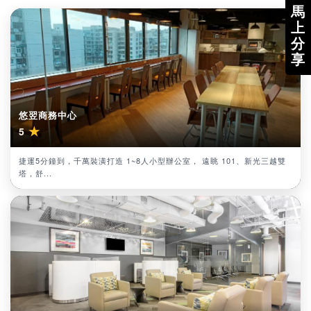
馬
上
分
享
悠翌商務中心
★
5
捷運5分鐘到，千萬裝潢打造 1~8人小型辦公室， 遠眺 101、新光三越雙
塔，舒...