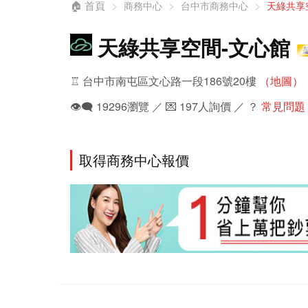
🏠 首頁
商務中心
台中市商務中心
天綠共享
天綠共享空間-文心館
♖ 台中市南屯區文心路一段186號20樓
（地圖）
👁️‍🗨️ 19296瀏覽 ／ 💌 197人詢價 ／ ？
常見問題
取得商務中心報價