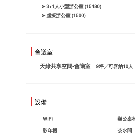
➤ 3+1人小型辦公室
(15480)
➤ 虛擬辦公室
(1500)
會議室
天綠共享空間-會議室
9
坪／可容納
10
人
設備
WiFi
辦公桌
影印機
茶水間