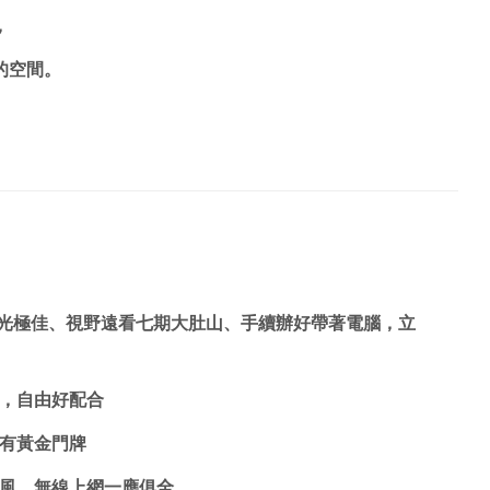
，
的空間。
，窗戶採光極佳、視野遠看七期大肚山、手續辦好帶著電腦，立
性，自由好配合
有黃金門牌
克風、無線上網一應俱全