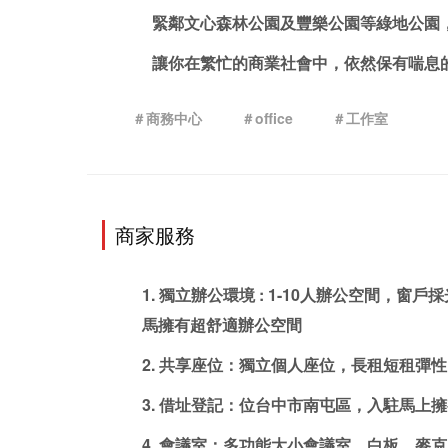
緊鄰文心森林公園及豐樂公園等綠地公園
讓你在繁忙的商業社會中，依然保有喘息
＃商務中心
＃office
＃工作室
商家服務
1. 獨立辦公環境 : 1-10人辦公空間
馬擁有超舒適辦公空間
2. 共享座位：獨立個人座位，長租短租彈
3. 
借址登記
：位台中市南屯區，入駐馬上擁
4. 會議室：多功能大小會議室，白板、麥