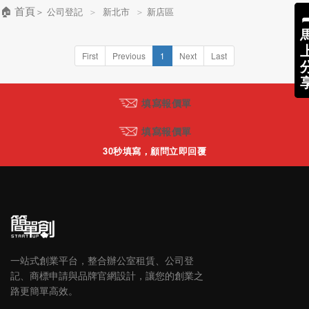
🏠 首頁
＞
公司登記
＞
新北市
＞
新店區
First
Previous
1
Next
Last
填寫報價單
填寫報價單
30秒填寫，顧問立即回覆
一站式創業平台，整合辦公室租賃、公司登
記、商標申請與品牌官網設計，讓您的創業之
路更簡單高效。