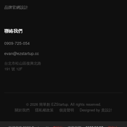
品牌官網設計
聯絡我們
0909-725-054
evan@ezstartup.cc
台北市松山區復興北路
191 號 12F
© 2026 簡單創 EZStartup. All rights reserved.
關於我們
隱私權政策
個資聲明
Designed by 貴設計