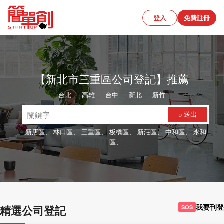
登入
免費註冊
【新北市三重區公司登記】推薦
台北
、
高雄
、
台中
、
新北
、
新竹
⌕ 送出
新店區、
林口區、
三重區、
板橋區、
新莊區、
中和區、
永和
區、
我要刊登
精選公司登記
SOS