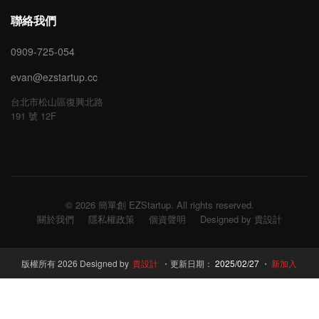
聯絡我們
0909-725-054
evan@ezstartup.cc
台北市松山區復興北路
191 號 12F
© 2026 簡單創 EZStartup. All rights reserved.
關於我們
隱私權政策
個資聲明
Designed by 貴設計
版權所有 2026 Designed by
貴設計
・更新日期：
2025/02/27
・
新加入