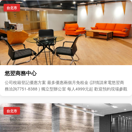
台北市
悠翌商務中心
公司稅籍登記優惠方案 最多優惠兩個月免租金 (詳情請來電悠翌商
務洽詢7751-8388 ) 獨立型辦公室 每人4999元起 歡迎預約現場參觀
台北市