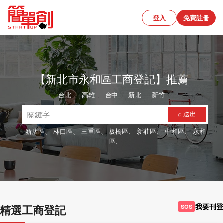
登入
免費註冊
【新北市永和區工商登記】推薦
台北
、
高雄
、
台中
、
新北
、
新竹
⌕ 送出
新店區、
林口區、
三重區、
板橋區、
新莊區、
中和區、
永和
區、
我要刊登
精選工商登記
SOS