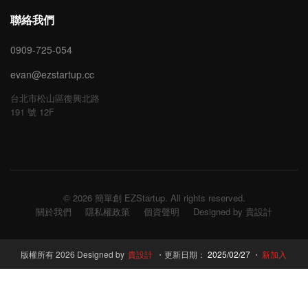
聯絡我們
0909-725-054
evan@ezstartup.cc
台北市松山區復興北路
191 號 12F
© 2026 簡單創 EZStartup. All rights reserved.
關於我們
隱私權政策
個資聲明
Designed by 貴設計
版權所有 2026 Designed by
貴設計
・更新日期：
2025/02/27
・
新加入