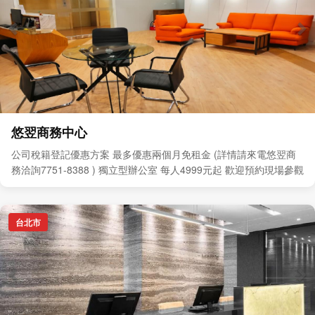
悠翌商務中心
公司稅籍登記優惠方案 最多優惠兩個月免租金 (詳情請來電悠翌商
務洽詢7751-8388 ) 獨立型辦公室 每人4999元起 歡迎預約現場參觀
台北市