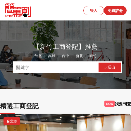
登入
免費註冊
【新竹工商登記】推薦
台北
、
高雄
、
台中
、
新北
、
新竹
⌕ 送出
我要刊登
精選工商登記
SOS
台北市