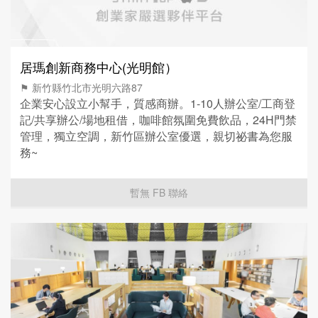
居瑪創新商務中心(光明館）
⚑ 新竹縣竹北市光明六路87
企業安心設立小幫手，質感商辦。1-10人辦公室/工商登
記/共享辦公/場地租借，咖啡館氛圍免費飲品，24H門禁
管理，獨立空調，新竹區辦公室優選，親切祕書為您服
務~
暫無 FB 聯絡