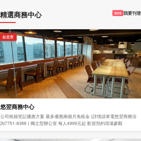
精選商務中心
我要刊登
SOS
台北市
悠翌商務中心
公司稅籍登記優惠方案 最多優惠兩個月免租金 (詳情請來電悠翌商務洽
詢7751-8388 ) 獨立型辦公室 每人4999元起 歡迎預約現場參觀