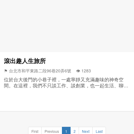
滾出趣人生旅所
⚑ 台北市和平東路二段96巷20弄6號 👁️‍ 1283
位於台大後門的小巷子裡，一處寧靜又充滿趣味的神奇空
間。在這裡，我們不只談工作、談創業，也一起生活、聊人
生、發想點子！ 人生旅所由老房改造，裡...
First
Previous
1
2
Next
Last