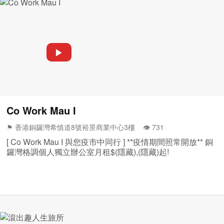
▶
Co Work Mau I
⚑ 香港銅鑼灣希慎道8號裕景商業中心3樓 👁️‍ 731
[ Co Work Mau I 與您疫市中同行 ] **疫情期間照常開放** 銅
鑼灣格調個人獨立辦公室月租$(隱藏),(隱藏)起!