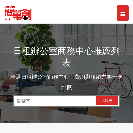
Toggl
≡
naviga
日租辦公室商務中心推薦列
表
精選日租辦公室商務中心，費用與租期方案一次
比較
⌕送出