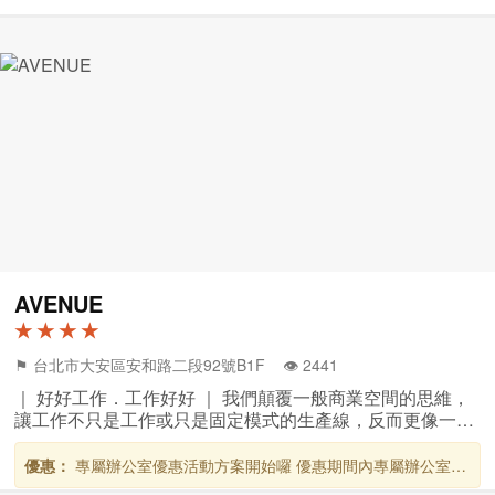
AVENUE
★ ★ ★ ★
⚑ 台北市大安區安和路二段92號B1F 👁️‍ 2441
｜ 好好工作．工作好好 ｜ 我們顛覆一般商業空間的思維，
讓工作不只是工作或只是固定模式的生產線，反而更像一種
生活風格的時尚選擇－Free&Easy！期待給予新創公司、獨
立工作者更自由、更創意、更舒適
優惠：
專屬辦公室優惠活動方案開始囉 優惠期間內專屬辦公室全
面8折，並可獲贈免費時數使用眾多共享空間，包括會議室及健身