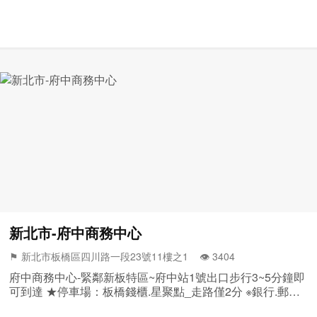
新北市-府中商務中心
⚑ 新北市板橋區四川路一段23號11樓之1 👁️‍ 3404
府中商務中心-緊鄰新板特區~府中站1號出口步行3~5分鐘即
可到達 ★停車場：板橋錢櫃.星聚點_走路僅2分 ※銀行.郵局.
會計師事務所.星巴克...