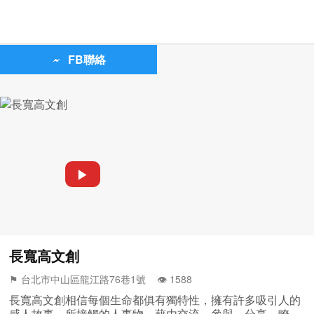
FB聯絡
▶
長寬高文創
⚑ 台北市中山區龍江路76巷1號 👁️‍ 1588
長寬高文創相信每個生命都俱有獨特性，擁有許多吸引人的
感人故事、所接觸的人事物。藉由交流、參與、分享，瞭解