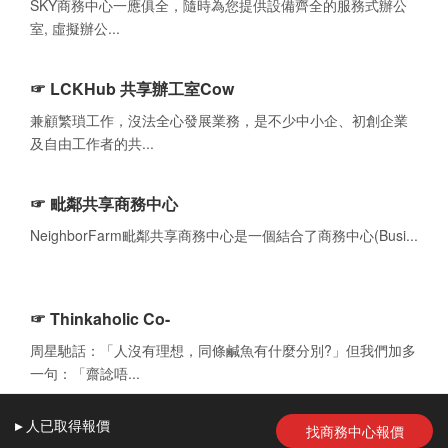
SKY商務中心一應俱全，隨時為您提供設備齊全的服務式辦公
室, 虛擬辦公...
☞ LCKHub 共享辦工室Cow
兼顧繁瑣工作，沒法全心發展業務，是不少中小企、初創企業
及自由工作者的共...
☞ 毗鄰共享商務中心
NeighborFarm毗鄰共享商務中心是一個結合了商務中心(Busi...
☞ Thinkaholic Co-
周星馳話：「人沒有理想，同條鹹魚有什麼分別?」但我們加多
一句：「齋諗唔...
▸
人
已取得報價
找商務中心報價