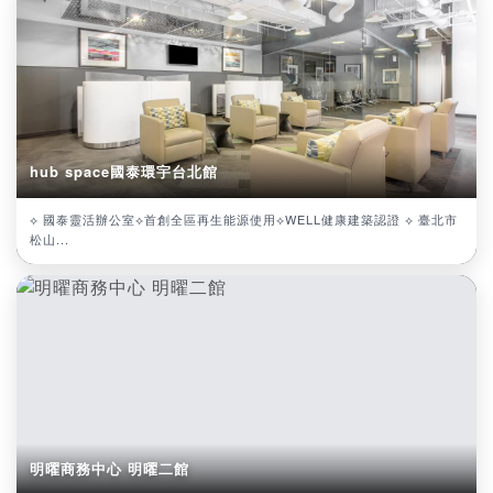
hub space國泰環宇台北館
⟡ 國泰靈活辦公室⟡首創全區再生能源使用⟡WELL健康建築認證 ⟡ 臺北市
松山...
明曜商務中心 明曜二館