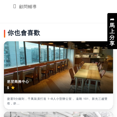
顧問輔導
➦
馬
上
你也會喜歡
分
享
悠翌商務中心
★
5
捷運5分鐘到，千萬裝潢打造 1~8人小型辦公室， 遠眺 101、新光三越雙
塔，舒...