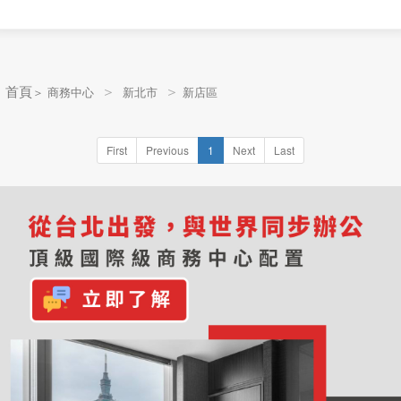
＞
＞
 首頁
＞
商務中心
新北市
新店區
First
Previous
1
Next
Last