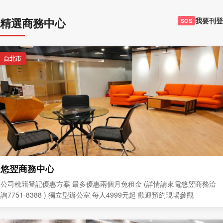
精選商務中心
我要刊登
SOS
台北市
悠翌商務中心
公司稅籍登記優惠方案 最多優惠兩個月免租金 (詳情請來電悠翌商務洽
詢7751-8388 ) 獨立型辦公室 每人4999元起 歡迎預約現場參觀