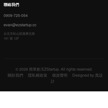
聯絡我們
0909-725-054
evan@ezstartup.cc
台北市松山區復興北路
191 號 12F
© 2026 簡單創 EZStartup. All rights reserved.
關於我們
隱私權政策
個資聲明
Designed by 貴設
計