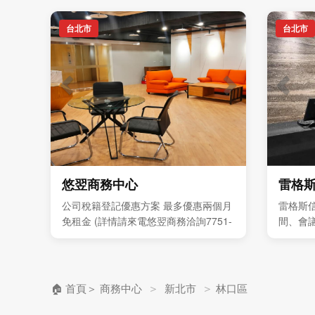
台北市
台北市
悠翌商務中心
雷格
公司稅籍登記優惠方案 最多優惠兩個月
雷格斯
免租金 (詳情請來電悠翌商務洽詢7751-
間、會
8388 ) 獨立型辦公室 每人4999元起 歡
與企業
迎預約現場參觀
＞
＞
🏠 首頁
＞
商務中心
新北市
林口區