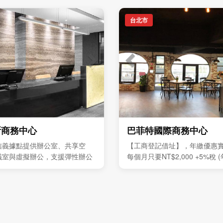
台北市
斯商務中心
巴菲特國際商務中心
信義據點提供辦公室、共享空
【工商登記借址】，年繳優惠
議室與虛擬辦公，支援彈性辦公
每個月只要NT$2,000 +5%稅
發展
優惠價全年NT$24,000 +5%
難得，敬請把握。