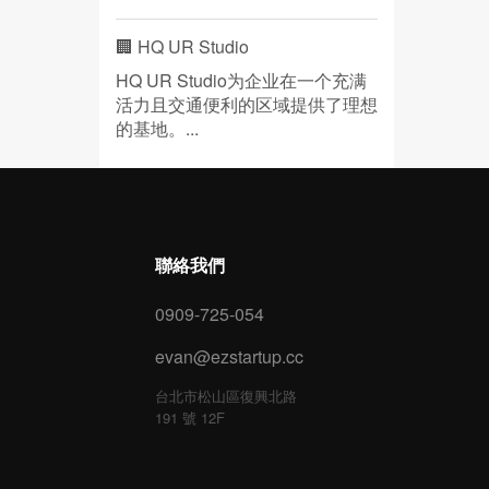
🏢 HQ UR Studio
HQ UR Studio为企业在一个充满
活力且交通便利的区域提供了理想
的基地。...
聯絡我們
0909-725-054
evan@ezstartup.cc
台北市松山區復興北路
191 號 12F