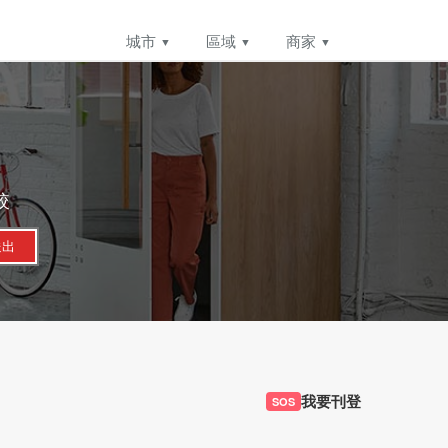
城市
區域
商家
較
送出
我要刊登
SOS