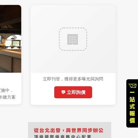
立即刊登，獲得更多曝光與詢問
實施中，
💬 立即詢價
 (年繳方案
稅)，機會