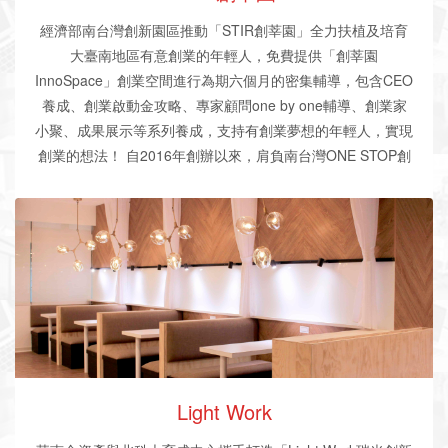
經濟部南台灣創新園區推動「STIR創莘園」全力扶植及培育
大臺南地區有意創業的年輕人，免費提供「創莘園
InnoSpace」創業空間進行為期六個月的密集輔導，包含CEO
養成、創業啟動金攻略、專家顧問one by one輔導、創業家
小聚、成果展示等系列養成，支持有創業夢想的年輕人，實現
創業的想法！ 自2016年創辦以來，肩負南台灣ONE STOP創
業基地的使命，積極建構在地創業家網絡，持續推動大台南地
區創業家創業NON-STOP，三年來已成功培育14家新創公
司，扶植新創團隊發展。創業團隊畢業後成立公司可參加
「STIR創莘園創業種子進駐獎勵選拔」，以首年「免費」及
「半價」優惠轉進駐園區開放實驗室進行無縫接軌的育成輔
導。
Light Work