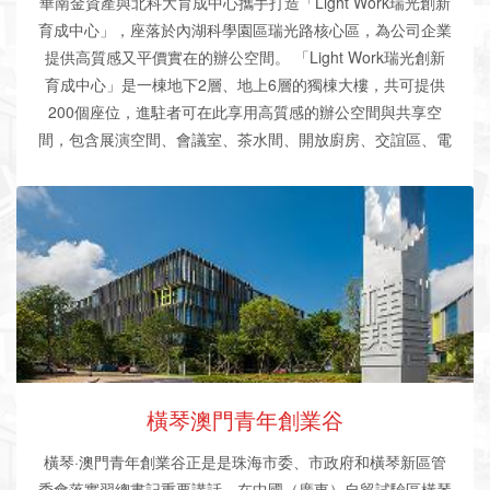
華南金資產與北科大
育成中心
攜手打造「Light Work瑞光創新
育成中心
」，座落於內湖科學園區瑞光路核心區，為公司企業
提供高質感又平價實在的辦公空間。 「Light Work瑞光創新
育成中心
」是一棟地下2層、地上6層的獨棟大樓，共可提供
200個座位，進駐者可在此享用高質感的辦公空間與共享空
間，包含展演空間、會議室、茶水間、開放廚房、交誼區、電
話亭、淋浴間等，以及Light Work交誼活動與部分課程等。
進駐方案包含共同座位區、單人座位區、雙人座位區，以及4-
8人的獨立辦公室，團隊可依照需求找到最適合的辦公空間，
且可同時享有北科大的育成服務，共同區開放座位月租金
3,500元起/人，獨立辦公室22,000元起/間，包含辦公OA、水
電冷氣、WIFI、影印、秘書服務等，可公司登記，目前有限
量優惠方案實施中，歡迎來電洽詢！
橫琴澳門青年創業谷
橫琴·澳門青年
創業
谷正是是珠海市委、市政府和橫琴新區管
委會落實習總書記重要講話，在中國（廣東）自貿試驗區橫琴