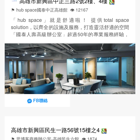
高雄市新興區中正三路2號2樓、4樓
⚑ hub space國泰中正高雄館
👁️‍ 12167
「hub space」就是舒適啦！ 提供total space
solution，以齊全的設施及服務，打造靈活舒適的空間
「國泰人壽高級辦公室」超過50年的專業服務經驗，
滿足大中小型企業的需求 租金包含水電及管理費及長
租享免費工商登記，貼心為您省下裝潢的時間及成本
▌外商及老闆最愛 1.提供員工精品咖啡及茶水點心吧
2.水電費及管理費 3.提供預約每週清潔打掃 4.信件代
收及會議室安排 5.不定期...
FB聯絡
高雄市新興區民生一路56號15樓之4
⚑ 思博客商務辦公室-高雄民生六館
👁️‍ 1874