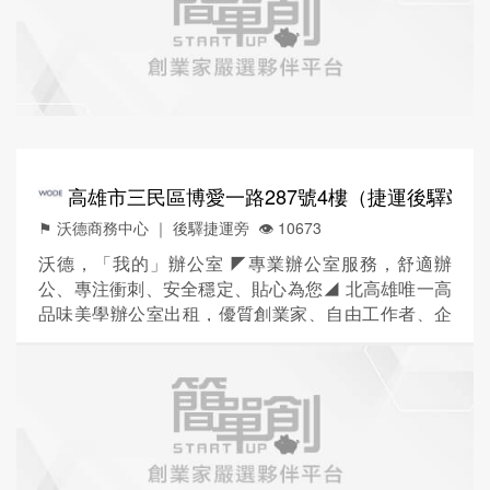
高雄市三民區博愛一路287號4樓（捷運後驛站4
⚑ 沃德商務中心 ｜ 後驛捷運旁
👁️‍ 10673
沃德，「我的」辦公室 ◤專業辦公室服務，舒適辦
公、專注衝刺、安全穩定、貼心為您◢ 北高雄唯一高
品味美學辦公室出租，優質創業家、自由工作者、企
業辦公首選！ ▌ 外商企業最愛 ▌ 1. 嚴格門禁管制，創
造安全辦公環境 2. 專業秘書動態服務，聆聽你的需求
更即時，訪客接待、當日信件/包裹代收通知 3. 贈送會
議室使用時數，會議室使用安排 4. 提供全台唯一超越
外商風格公共空間，提升您的辦公效率與公司競爭...