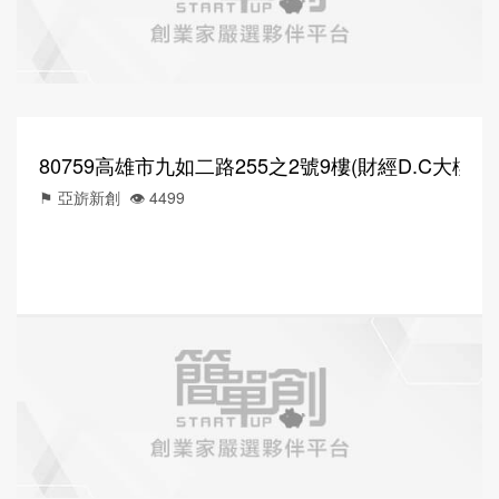
80759高雄市九如二路255之2號9樓(財經D.C大樓)
⚑ 亞旂新創
👁️‍ 4499