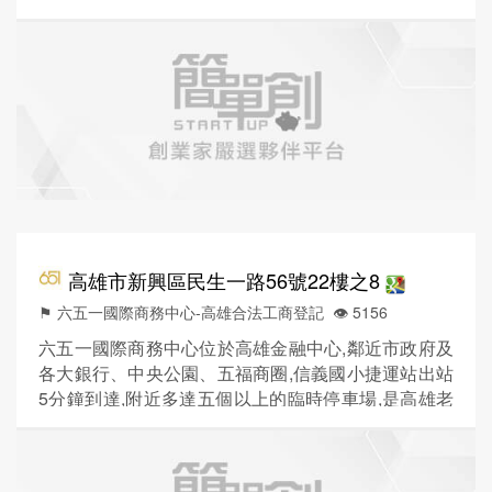
關狀況,來挖掘亦師亦友的夥伴吧!創造更多資源及交流
機會並協同各位創業夥伴迎向成功的路程。 營業時
間：週一至週五 09 : 00 - 18 : 00 電話：(07) 221-3700
官方LINE：@eca8614r
高雄市新興區民生一路56號22樓之8
⚑ 六五一國際商務中心-高雄合法工商登記
👁️‍ 5156
六五一國際商務中心位於高雄金融中心,鄰近市政府及
各大銀行、中央公園、五福商圈,信義國小捷運站出站
5分鐘到達,附近多達五個以上的臨時停車場,是高雄老
字號的燙金地點,讓您輕鬆進駐高雄商業區。