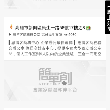
高雄市新興區民生一路56號17樓之8
⚑ 思博客商務辦公室-高雄民生五館
👁️‍ 5060
▌思博客商務中心-企業辦公最佳選擇 ▌ 思博客商務聯
合辦公室 位居高雄市中心，提供多種房型獨立辦公空
間，個人工作室到9人以內的企業進駐，三合一商用空
間整合服務，滿足客戶辦公、會議、倉儲三種需求，
工作更有效率 ! ■贈工商登記 / 租金包含水、電、網
路、冷氣(9:00-18:00)、咖啡茶水、小點心及管理費一
價全包 ! ■時尚輕工業風格裝潢設計，擺脫老式辦公室
的束縛，室內空間寬敞舒適！ ■尊皇大氣的...