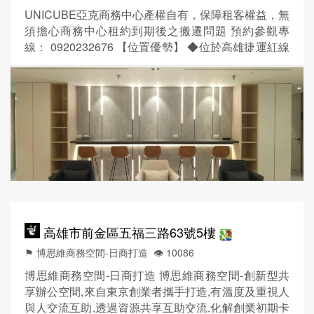
UNICUBE亞克商務中心產權自有，保障租客權益，無
須擔心商務中心租約到期後之搬遷問題 預約參觀專
線： 0920232676 【位置優勢】 ◆位於高雄捷運紅線
上，直達左營高鐵站、高雄火車站、小港國際機場。
◆近三多站及獅甲站，離捷運站走路3至5分鐘。 ◆附
近有U-Bike租借站(新光路)、公車站(中山二路站)。 ◆
位於三多商圈及亞洲新灣區，機能絕佳，洽公、用
餐、通勤超方便。 【空間規劃】 ◆獨立辦...
高雄市前金區五福三路63號5樓
⚑ 博思維商務空間-日商打造
👁️‍ 10086
博思維商務空間-日商打造 博思維商務空間-創新型共
享辦公空間,來自東京創業者攜手打造,有溫度及重視人
與人交流互助,透過資源共享互助交流,化解創業初期卡