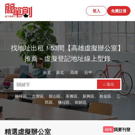
登入
免費註冊
找地址出租！53間【高雄虛擬辦公室】
推薦－虛擬登記地址線上型錄
台北
、
新北
、
高雄
、
台中
⌕ 送出
楠梓區、
左營區、
鼓山區、
苓雅區、
新興區、
前金區、
三
民區、
鹽埕區、
前鎮區、
我要刊登
精選虛擬辦公室
SOS