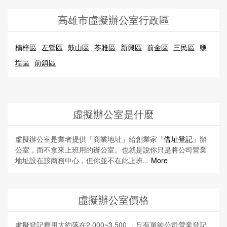
高雄市虛擬辦公室行政區
楠梓區
左營區
鼓山區
苓雅區
新興區
前金區
三民區
鹽
埕區
前鎮區
虛擬辦公室是什麼
虛擬辦公室是業者提供「商業地址」給創業家「
借址登記
」辦
公室，而不拿來上班用的辦公室。也就是說你只是將公司營業
地址設在該商務中心，但你並不在此上班...
More
虛擬辦公室價格
虛擬登記費用大約落在2,000~3,500 ，只有單純公司營業登記