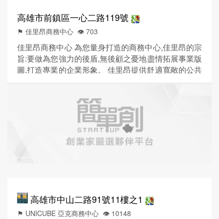
高雄市前鎮區一心二路119號
⚑ 佳里昂商務中心
👁️‍ 703
佳里昂商務中心 為您量身打造的商務中心,佳里昂的宗
旨:要做為您強力的後盾,無後顧之憂地盡情拓展事業版
圖,打造專業的企業形象。 佳里昂提供舒適寬敞的公共
空間,讓您走出辦公室就可認識新朋友,盡情地與其他租
戶交流,助您擴展人脈網路、創造出更大商機,讓您創業
不再孤單寂寞。
高雄市中山二路91號11樓之1
⚑ UNICUBE 亞克商務中心
👁️‍ 10148