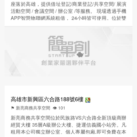
座落於高雄，提供借址登記/商業登記/共享空間/ 展演
活動空間 / 會議空間 / 辦公室 /等服務。 現場透過手機
APP智慧物聯網系統租借， 24小時皆可使用。位於雙
鐵共構的新左營環球商場4樓 專注於用智慧科技經營
出有溫度的空間。 空間的預約與使用、租約與付款、
門禁等都可透過「智能空間營運管理平台」系統
(Spaces Go) 來解決，降低空間營運的人力需求。目
標是減少花在日常庶務的人力，更專注在服...
高雄市新興區六合路188號6樓
⚑ 新亮商務共享空間
👁️‍ 101
新亮商務共享空間位於民族路VS六合路全新頂級商辦
經貿大樓 35層A級辦公大樓、捷運信義國小站旁。凡
租用本公司獨立辦公室、個人專屬包廂,即可免費在本