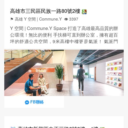
高雄市三民區民族一路80號2樓
⚑ 高雄 Y 空間 | Commune.Y
👁️‍ 3397
Y 空間 | Commune.Y Space 打造了高雄最高品質的辦
公環境！無比的便利 手扶梯可直到辦公室，擁有超百
坪的舒適公共空間，9米高樓中樓更是氣派！ 氣派門
面｜高雄頂級地標級建築（50樓），與台北101同建
築師，展現企業格局 便捷交通｜高雄市中心，15分鐘
內暢達全市行政區，商務往來無憂 頂規裝潢｜高質感
辦公環境，洽談舒適，助力高效工作與決策 高規設備
｜5G網路 × 高速sharp事務機｜智...
FB聯絡