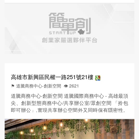
地址設立公司行號,不另收費!
高雄市新興區民權一路251號21樓
⚑ 道騰商務中心-創新空間
👁️‍ 2621
道騰商務中心-創新空間 道騰國際商務中心 - 高雄最頂
尖、創新型態商務中心/共享辦公室/眾創空間 「拎包
即可辦公」,實現共享辦公空間外又同時保有隱密性。
站在您的角度,為您創造出理想的辦公及生活空間 簡
單快速進駐 一站式服務 菁英交流機會 共享大平台 客
製化彈性辦公空間 地點位於市中心,交通便捷 搭乘捷
運至信義國小站3號出口 步行約6分鐘 即可抵達 採用