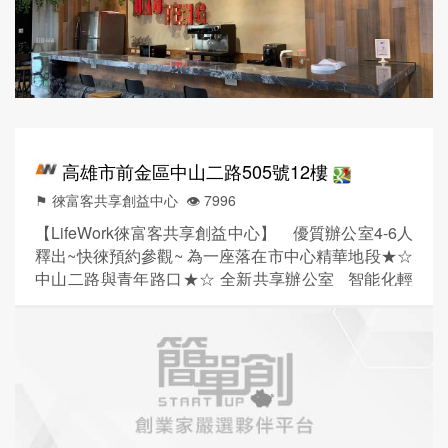
飯店級隔音設備、智能空間管理與商務貴...
高雄市前金區中山二路505號12樓
⚑ 徠富客共享創益中心
👁️‍ 7996
【LifeWork徠富客共享創益中心】 優質辦公室4-6人
釋出~快徠預約參觀~ 為一座落在市中心精華地段★☆
中山二路與青年路口★☆ 全新共享辦公室 智能化輕
工業辦公裝潢設計 / 高樓層視野眺覽市景 / 媲美咖啡廳
舒適感的交誼廳 / 環境位置便利發達 讓您在繁忙的工
作之餘可以隨時換個空間來杯咖啡小點。 本中心提供
→辦公空間出租 →工商設立登記 →多功能會議室 →
智能交誼廳 不僅減輕您的...