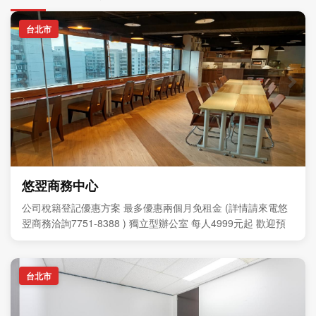
台北市
悠翌商務中心
公司稅籍登記優惠方案 最多優惠兩個月免租金 (詳情請來電悠
翌商務洽詢7751-8388 ) 獨立型辦公室 每人4999元起 歡迎預
約現場參觀
台北市