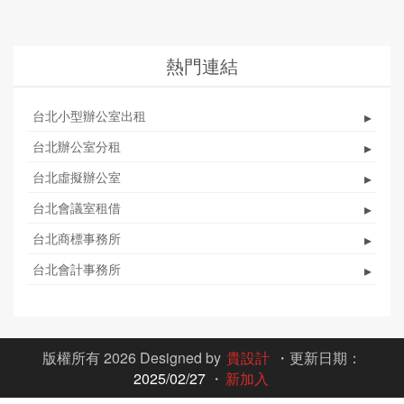
熱門連結
台北小型辦公室出租
▸
台北辦公室分租
▸
台北虛擬辦公室
▸
台北會議室租借
▸
台北商標事務所
▸
台北會計事務所
▸
版權所有 2026 Designed by
貴設計
・更新日期：
2025/02/27
・
新加入