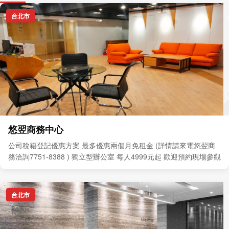
台北市
悠翌商務中心
公司稅籍登記優惠方案 最多優惠兩個月免租金 (詳情請來電悠翌商
務洽詢7751-8388 ) 獨立型辦公室 每人4999元起 歡迎預約現場參觀
台北市