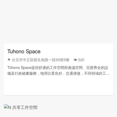
Tuhono Space
⚑ 台北市中正區新生南路一段56號5樓 👁️‍ 520
Tūhono Space提供舒適的工作空間與會議空間、完善齊全的設
備及行政秘書服務，地理位置良好、交通便捷，不同領域的工作
者可在此一同工作、激發創意、資源共享，讓您更容易創造商
機，快速有效率的發展事業