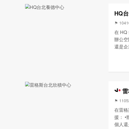
HQ
⚑ 104
在 H
辦公空
還是企
樣的辦
復計劃
辦...
雷
⚑ 110
在雷格
援： 
個人還