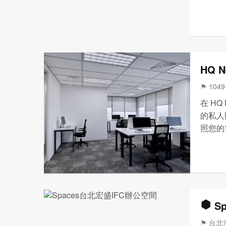
富多樣
間恢復
•...
HQ N
⚑ 104
在 HQ
的私人
照您的
括服務
室等等
S
⚑ 台北市