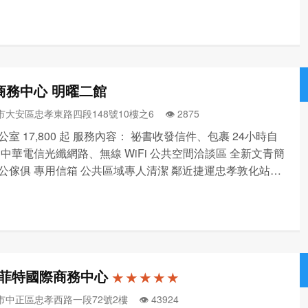
 人體工學家具配置，重視辦公環境 環境數據監控，確保
質 ▌運動紓壓 運動課程舉辦，就近建...
商務中心 明曜二館
市大安區忠孝東路四段148號10樓之6 👁️‍ 2875
室 17,800 起 服務內容： 祕書收發信件、包裹 24小時自
 中華電信光纖網路、無線 WiFi 公共空間洽談區 全新文青簡
公傢俱 專用信箱 公共區域專人清潔 鄰近捷運忠孝敦化站5
交通便利。 連絡手機 : 0979 768 138
菲特國際商務中心
★ ★ ★ ★ ★
市中正區忠孝西路一段72號2樓 👁️‍ 43924