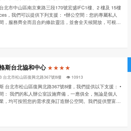
台北市中山區南京東路三段170號宏盛IFC1樓、2 樓及 15樓
paces，我們可以提供下列支援： •辦公空間：您的專屬私人
間，服務齊全而且合約條款靈活，並會全天候開放，可根據
務需求度身訂造。 •共享辦公空間會籍：讓您在世界各地使
個共享辦公空間工作，合約條款靈活，在營業...
格斯台北協和中心
★ ★ ★ ★
43 台北市松山區復興北路367號8樓 👁️‍ 10913
斯 台北市松山區復興北路367號8樓，我們提供以下支援： •
間： 我們的私人辦公室設施齊備，一應俱全，無論是個人
業，均可按照您的需求度身訂造辦公空間。我們提供豐富多
公選擇，包括服務式辦公空間、自訂辦公空間、辦公空間恢
和日租辦公室等等，您可按需要隨時隨地隨心選用。 •共