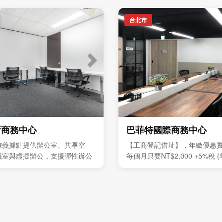
台北市
斯商務中心
巴菲特國際商務中心
信義據點提供辦公室、共享空
【工商登記借址】，年繳優惠
議室與虛擬辦公，支援彈性辦公
每個月只要NT$2,000 +5%稅
發展
優惠價全年NT$24,000 +5%
難得，敬請把握。