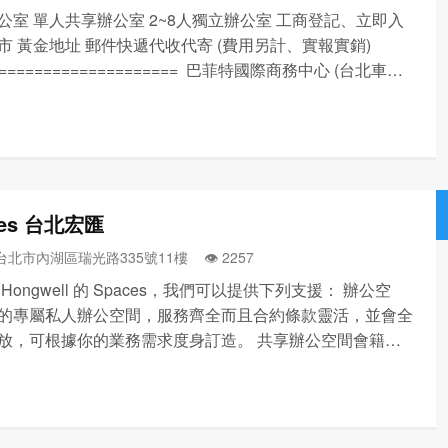
公室 單人共享辦公室 2~8人獨立辦公室 工商登記、立即入
市 黃金地址 郵件快遞代收代寄 (費用另計、實報實銷)
===================== 巴菲特國際商務中心 (台北車站
務中心首選) 台北市中正區忠孝西路一段72號2樓(請搭電梯上
276...
ces 台北宏匯
 台北市內湖區瑞光路335號11樓 👁️‍ 2257
Hongwell 的 Spaces，我們可以提供下列支援： 辦公空
的專屬私人辦公空間，服務齊全而且合約條款靈活，並會全
放，可根據你的業務需求度身訂造。 共享辦公空間會籍：
世界各地使用數千個共享辦公空間工作，合約條款靈活，在
間內可不限次數使用。 專屬辦公桌：為您提供共享...