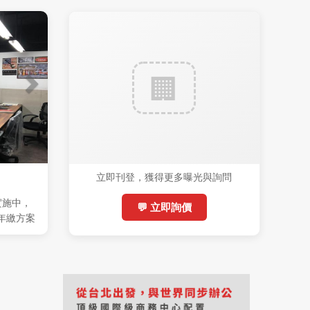
立即刊登，獲得更多曝光與詢問
實施中，
💬 立即詢價
 (年繳方案
稅)，機會