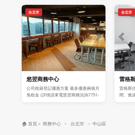
台北市
台北市
悠翌商務中心
雷格
公司稅籍登記優惠方案 最多優惠兩個月
雷格斯
免租金 (詳情請來電悠翌商務洽詢7751-
間、會
8388 ) 獨立型辦公室 每人4999元起 歡
與企業
迎預約現場參觀
＞
＞
🏠 首頁
＞
商務中心
台北市
中山區