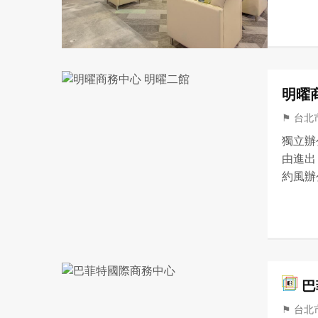
康職場
空氣品
明曜
⚑ 台北
獨立辦公
由進出
約風辦
號出口，
巴
⚑ 台北