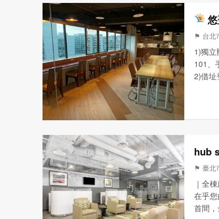
悠
⚑ 台北市
1)獨
101
2)借
功能大
4)共
hub
⚑ 臺北
｜全棟
在乎您
首間，