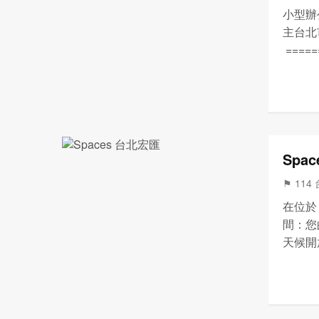
小型辦
主台北
====
前 商
樓) 02 
Spa
⚑ 114
在位於 
間：您
天候開
讓您在
營業時