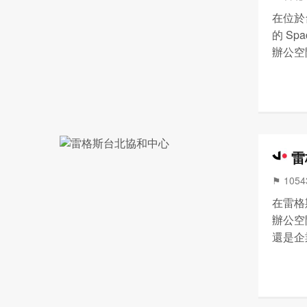
在位於
的 S
辦公空
你的業
用數千
雷
⚑ 105
在雷格
辦公空
還是企
樣的辦
復計劃
享...