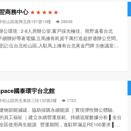
翌商務中心
★ ★ ★ ★ ★
松山區復興北路191號13樓 👁️‍ 28636
立辦公環境 : 2-8人房辦公室,窗戶採光極佳、視野遠看台北
、手續辦好帶著電腦,立馬擁有耗資千萬打造超舒適辦公空間。
址登記:位台北松山區,入駐馬上擁有台北黃金門牌 3)會議室:多
小會議室,投影機、白板、無線麥克風、無線上網一應俱全
享開放空間:窗邊美景放鬆區,長形開放...
 space國泰環宇台北館
市松山區民生東路三段132號2樓 👁️‍ 1723
建物節能減碳、協助採購永續能源 ｜實現彈性辦公體驗、
的員工福祉 ｜建立永續營運規範、持續追蹤數據分析 ▌全台
全區使用再生能源 營運期間，進駐即滿足RE100要求 ▌健