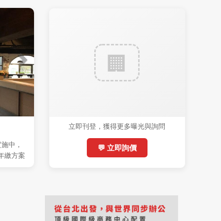
立即刊登，獲得更多曝光與詢問
實施中，
💬 立即詢價
 (年繳方案
稅)，機會