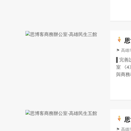
協助信
記/營
思
⚑ 高雄市
▌完善
室 《
與商務
協助信
記/營
思
⚑ 高雄市