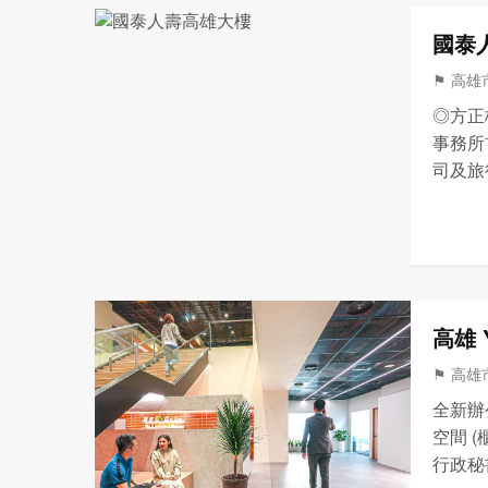
國泰
⚑ 高雄市
◎方正格
事務所
司及旅
分攤）
高雄 
⚑ 高雄市
全新辦
空間 
行政秘