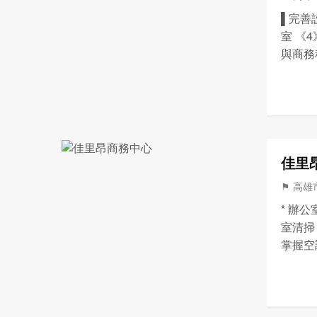
▌完善
室 《
與商務
協助信
記/營
佳里
⚑ 高雄市
* 辦公
室清掃 
掌握空調
區 FR