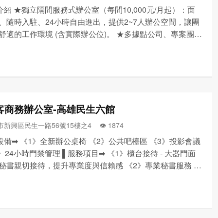
介紹 ★獨立隔間服務式辦公室（每間10,000元/月起）：面
、隨時入駐、24小時自由進出，提供2~7人辦公空間，讓團
舒適的工作環境 (含實際辦公位)。 ★多據點公司、專案團
務人員及SOHO族首選。 ★休憩公共空間：提供咖啡，茶水
優質讀物，享受高檔休憩時光 ★會議活動空間...
客商務辦公室-高雄民生六館
新興區民生一路56號15樓之4 👁️‍ 1874
設備➡ 《1》全新辦公桌椅 《2》公共吧檯區 《3》投影會議
4》24小時門禁管理 ▌服務項目➡ 《1》櫃台接待 - 大器門面
秘書親切接待，提升專業度與信賴感 《2》專業秘書服務 -
件、包裹、快遞等代收發服務 《3》黃金門牌地點 - 工商登
業設立/借址登記 《4》免費茶...