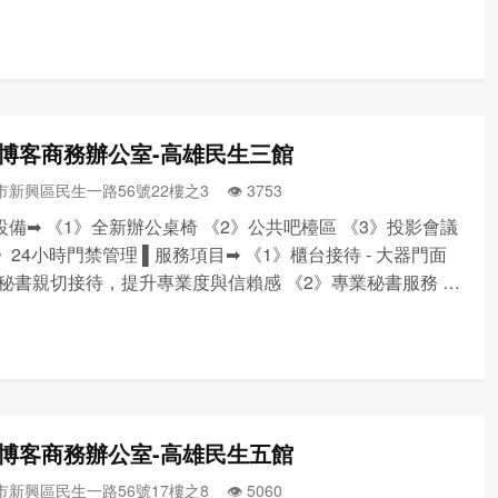
件、包裹、快遞等代收發服務 《3》黃金門牌地點 - 工商登
業設立/借址登記 《4》免費茶...
博客商務辦公室-高雄民生三館
新興區民生一路56號22樓之3 👁️‍ 3753
設備➡ 《1》全新辦公桌椅 《2》公共吧檯區 《3》投影會議
4》24小時門禁管理 ▌服務項目➡ 《1》櫃台接待 - 大器門面
秘書親切接待，提升專業度與信賴感 《2》專業秘書服務 -
件、包裹、快遞等代收發服務 《3》黃金門牌地點 - 工商登
業設立/借址登記 《4》免費茶...
博客商務辦公室-高雄民生五館
新興區民生一路56號17樓之8 👁️‍ 5060