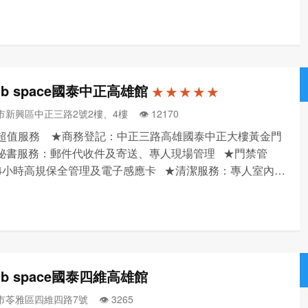
數。 ◆個人座 辦公室內專屬桌位與門禁管制，保障您的辦
安全 ◆1~12人獨立辦公室 多樣空間依需...
ub space國泰中正高雄館
★ ★ ★ ★ ★
市新興區中正三路2號2樓、4樓 👁️‍ 12170
大超值服務 ★商務登記：中正三路高雄國泰中正大樓黃金門
秘書服務：郵件代收件及寄送、專人現場管理 ★門禁管
24小時高規保全管理及電子感應卡 ★清潔服務：專人室內清
 ★全新OA家具：人體工學辦公傢俱及專屬置物櫃 ★高速
供Wi-Fi 300M高速網...
ub space國泰四維高雄館
市苓雅區四維四路7號 👁️‍ 3265