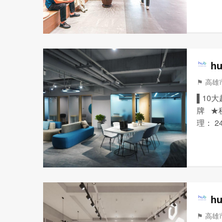
使用時
公設備
h
⚑ 高雄
▌10
牌 ★
理： 
潔打掃
網路：提
h
⚑ 高雄