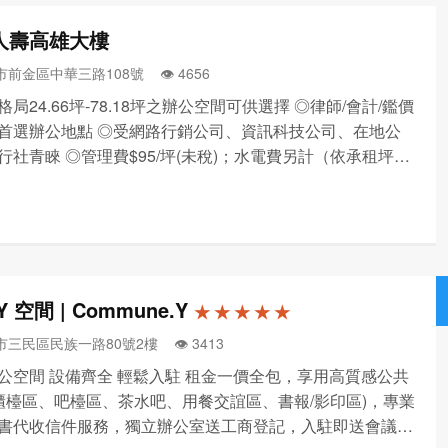
人壽高雄大樓
前金區中華三路108號 👁️‍ 4656
局24.66坪-78.18坪之辦公空間可供選擇 ◎律師/會計/鑑價
首選辦公地點 ◎受網路行銷公司、資訊科技公司、在地公
行社青睞 ◎管理費$95/坪(未稅)；水電費另計（依承租坪數
Y 空間 | Commune.Y
★ ★ ★ ★ ★
三民區民族一路80號2樓 👁️‍ 3413
公空間 設備齊全 輕鬆入駐 租金一價全包，享用高質感公共
(櫃檯區、吧檯區、茶水吧、用餐交誼區、書報/影印區)，專業
書代收信件服務，獨立辦公室送工商登記，入駐即送會議室