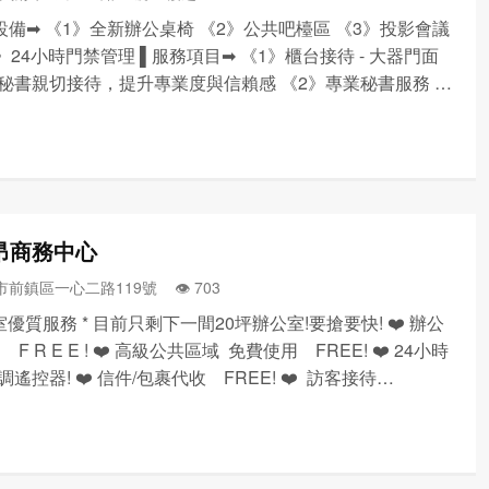
設備➡ 《1》全新辦公桌椅 《2》公共吧檯區 《3》投影會議
4》24小時門禁管理 ▌服務項目➡ 《1》櫃台接待 - 大器門面
秘書親切接待，提升專業度與信賴感 《2》專業秘書服務 -
件、包裹、快遞等代收發服務 《3》黃金門牌地點 - 工商登
業設立/借址登記 《4》免費茶...
昂商務中心
前鎮區一心二路119號 👁️‍ 703
室優質服務 * 目前只剩下一間20坪辦公室!要搶要快! ❤️ 辦公
F R E E ! ❤️ 高級公共區域 免費使用 FREE! ❤️ 24小時
遙控器! ❤️ 信件/包裹代收 FREE! ❤️ 訪客接待
EE! ❤️ 茶水/咖啡/微波爐/冰...