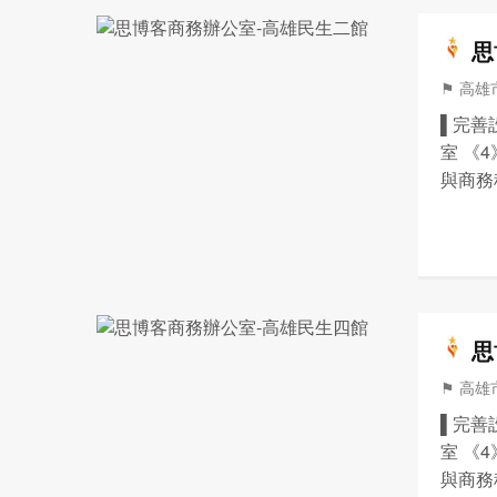
思
⚑ 高雄市
▌完善
室 《
與商務
協助信
記/營
思
⚑ 高雄市
▌完善
室 《
與商務