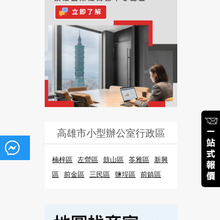
高雄市小型辦公室行政區
楠梓區
左營區
鼓山區
苓雅區
新興
區
前金區
三民區
鹽埕區
前鎮區