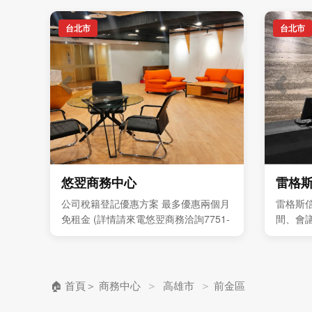
台北市
台北市
悠翌商務中心
雷格
公司稅籍登記優惠方案 最多優惠兩個月
雷格斯
免租金 (詳情請來電悠翌商務洽詢7751-
間、會
8388 ) 獨立型辦公室 每人4999元起 歡
與企業
迎預約現場參觀
＞
＞
🏠 首頁
＞
商務中心
高雄市
前金區