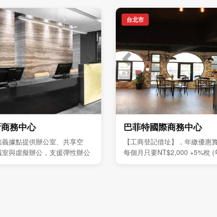
台北市
斯商務中心
巴菲特國際商務中心
信義據點提供辦公室、共享空
【工商登記借址】，年繳優惠
議室與虛擬辦公，支援彈性辦公
每個月只要NT$2,000 +5%稅
發展
優惠價全年NT$24,000 +5%
難得，敬請把握。