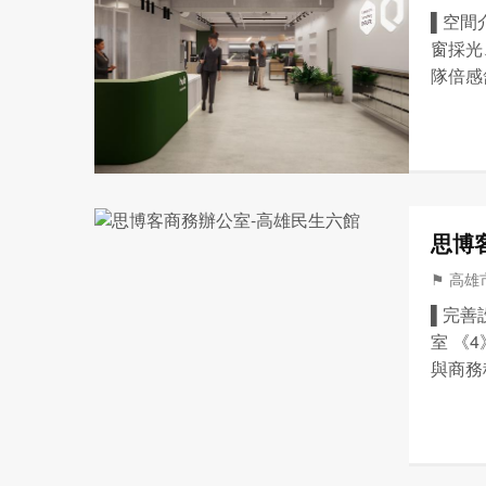
▌空間
窗採光
隊倍感
隊、業
點心及
思博
⚑ 高雄市
▌完善
室 《
與商務
協助信
記/營