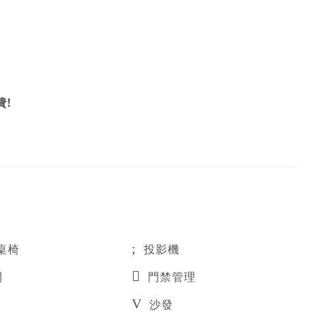
費!
桌椅
投影機
間
門禁管理
沙發