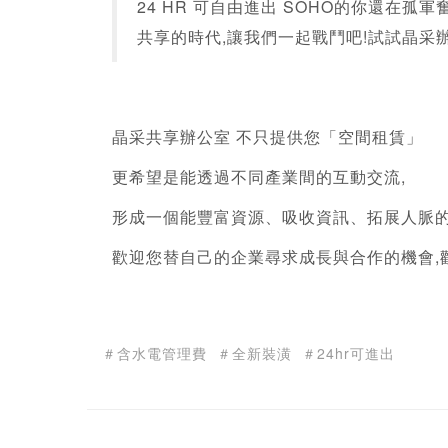
24 HR 可自由進出 SOHO的你還在孤軍
共享的時代,讓我們一起戰鬥吧!試試晶采
晶采
共享辦公室
 不只提供您「空間租賃」 
更希望是能透過不同產業間的互動交流, 
形成一個能豐富資源、吸收資訊、拓展人脈的
歡迎您替自己的企業尋求成長與合作的機會,
＃含水電管理費
＃全新裝潢
＃24hr可進出