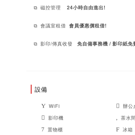
⧉  磁控管理   
 24小時自由進出!
⧉  會議室租借  
會員優惠價租借!
⧉  影印/傳真收發
   免自備事務機 / 影印紙免
設備
WiFi
辦公
影印機
茶水
置物櫃
冰箱