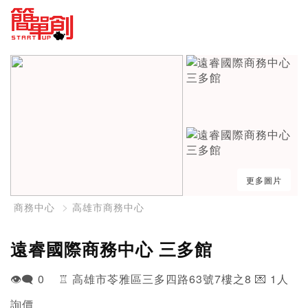
更多圖片
商務中心
高雄市商務中心
遠睿國際商務中心 三多館
👁️‍🗨️ 0 ♖ 高雄市苓雅區三多四路63號7樓之8 💌 1人
詢價