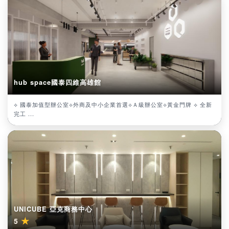
hub space國泰四維高雄館
⟡ 國泰加值型辦公室⟡外商及中小企業首選⟡Ａ級辦公室⟡黃金門牌 ⟡ 全新
完工 ...
UNICUBE 亞克商務中心
★
5