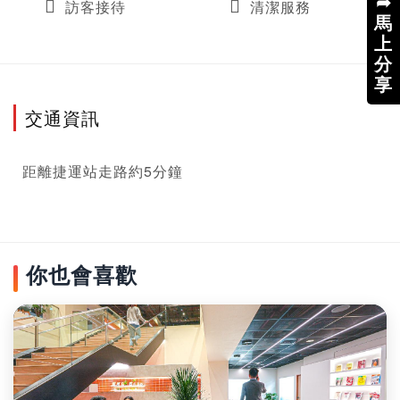
➦
訪客接待
清潔服務
馬
上
分
享
交通資訊
距離捷運站走路約5分鐘
你也會喜歡