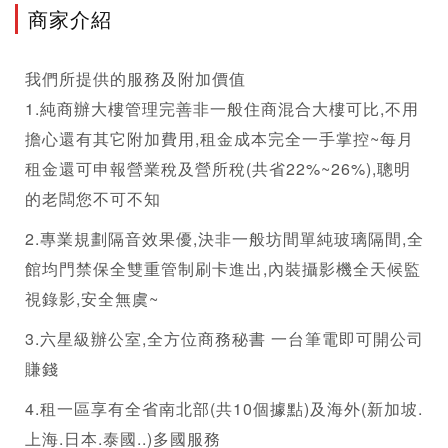
商家介紹
我們所提供的服務及附加價值
1.純商辦大樓管理完善非一般住商混合大樓可比,不用
擔心還有其它附加費用,租金成本完全一手掌控~每月
租金還可申報營業稅及營所稅(共省22%~26%),聰明
的老闆您不可不知
2.專業規劃隔音效果優,決非一般坊間單純玻璃隔間,全
館均門禁保全雙重管制刷卡進出,內裝攝影機全天候監
視錄影,安全無虞~
3.六星級辦公室,全方位商務秘書 一台筆電即可開公司
賺錢
4.租一區享有全省南北部(共10個據點)及海外(新加坡.
上海.日本.泰國..)多國服務