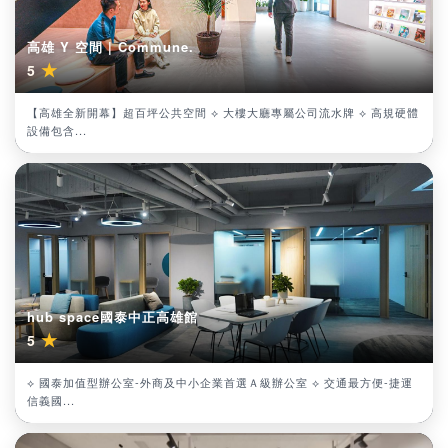
高雄 Y 空間 | Commune.
★
5
【高雄全新開幕】超百坪公共空間 ⟡ 大樓大廳專屬公司流水牌 ⟡ 高規硬體
設備包含...
hub space國泰中正高雄館
★
5
⟡ 國泰加值型辦公室-外商及中小企業首選Ａ級辦公室 ⟡ 交通最方便-捷運
信義國...