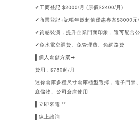
✔
工商登記
 $2000/月 (原價$2400/月)
✔商業登記+記帳年繳超值優惠專案$3000元/
✔質感裝潢，提升企業門面印象，還可配合
✔免水電空調費、免管理費、免網路費
▌個人倉儲方案➡
費用 : $780起/月
迷你倉庫多種尺寸倉庫櫃型選擇，電子門禁
庭儲物、公司倉庫使用
▌立即來電 **
▌線上諮詢 