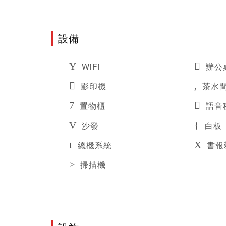
設備
WiFi
辦公
影印機
茶水
置物櫃
語音
沙發
白板
總機系統
書報
掃描機