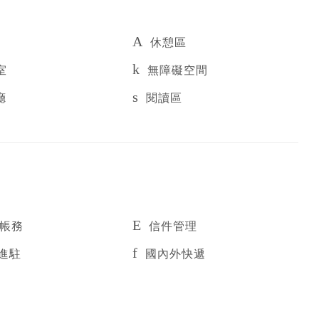
休憩區
室
無障礙空間
廳
閱讀區
/帳務
信件管理
進駐
國內外快遞