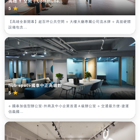
高雄 Y 空間 | Commune.
★
5
【高雄全新開幕】超百坪公共空間 ⟡ 大樓大廳專屬公司流水牌 ⟡ 高規硬體
設備包含...
hub space國泰中正高雄館
★
5
⟡ 國泰加值型辦公室-外商及中小企業首選Ａ級辦公室 ⟡ 交通最方便-捷運
信義國...