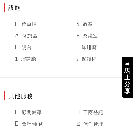
設施
停車場
教室
休憩區
會議室
陽台
咖啡廳
演講廳
閱讀區
➦
馬
上
分
享
其他服務
顧問輔導
工商登記
會計/帳務
信件管理