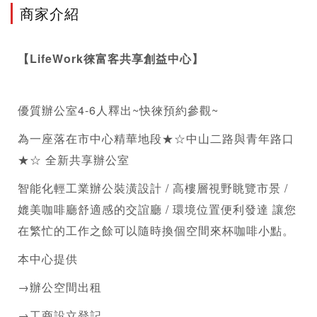
商家介紹
【LifeWork徠富客共享創益中心】 
優質辦公室4-6人釋出~快徠預約參觀~
為一座落在市中心精華地段★☆中山二路與青年路口
★☆ 全新
共享辦公室
智能化輕工業辦公裝潢設計 / 高樓層視野眺覽市景 / 
媲美咖啡廳舒適感的交誼廳 / 環境位置便利發達 讓您
在繁忙的工作之餘可以隨時換個空間來杯咖啡小點。 
本中心提供
→辦公空間出租
→工商設立登記