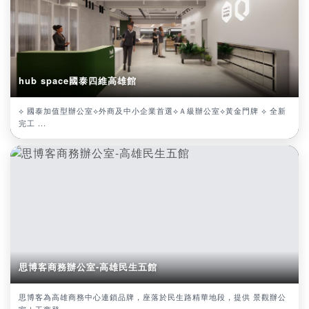
hub space國泰四維高雄館
⟡ 國泰加值型辦公室⟡外商及中小企業首選⟡Ａ級辦公室⟡黃金門牌 ⟡ 全新
完工 ...
思博客商務辦公室-高雄民生五館
思博客為高雄商務中心連鎖品牌，座落於民生路精華地段，提供 景觀辦公