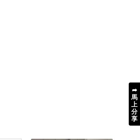
➦
馬
上
分
享