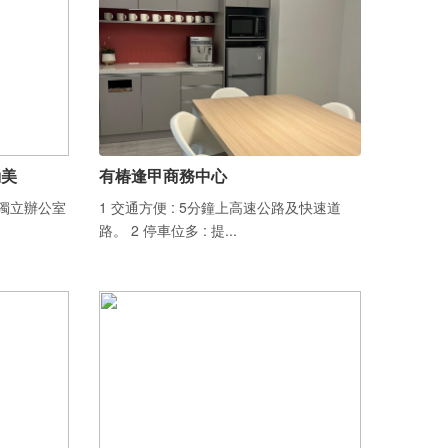
勤美
有椿逢甲商務中心
／獨立辦公室
1 交通方便 : 5分鐘上高速公路及快速道
路。 2 停車位多 : 提...